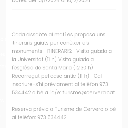
Dates: del 13/1/2024 al 10/2/2024
Cada dissabte al matí es proposa uns
cles
itineraris guiats per conèixer els
monuments ITINERARIS: Visita guiada a
les
la Universitat (11 h) Visita guiada a
ies
l'església de Santa Maria (12.30 h)
Recorregut pel casc antic (11 h) Cal
inscriure-s'hi prèviament al telèfon 973
534442 o bé a l'a/e: turisme@cervera.cat
ts
Reserva prèvia a Turisme de Cervera o bé
s
al telèfon: 973 534442.