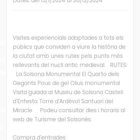
Dates: del 13/1/2024 al 28/12/2024
Visites experiencials adaptades a tots els
cles
públics que conviden a viure la història de
la ciutat amb unes rutes pels punts més
les
rellevants del nucli antic medieval. RUTES:
ies
La Solsona Monumental El Quarto dels
Gegants Pous de gel Olius monumental
Visita guiada al Museu de Solsona Castell
d'Enfesta Torre d'Ardévol Santuari del
ts
Miracle Podeu consultar dies i horaris al
web de Turisme del Solsonés
s
Compra d'entrades