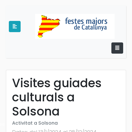
Visites guiades
e
culturals a
Solsona
Activitat a Solsona
es