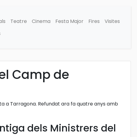
als
Teatre
Cinema
Festa Major
Fires
Visites
s
del Camp de
a a Tarragona. Refundat ara fa quatre anys amb
tiga dels Ministrers del