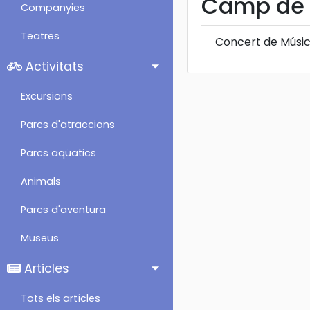
Camp de 
Companyies
Teatres
Concert de Músic
Activitats
Excursions
Parcs d'atraccions
Parcs aqüatics
Animals
Parcs d'aventura
Museus
Articles
Tots els artícles