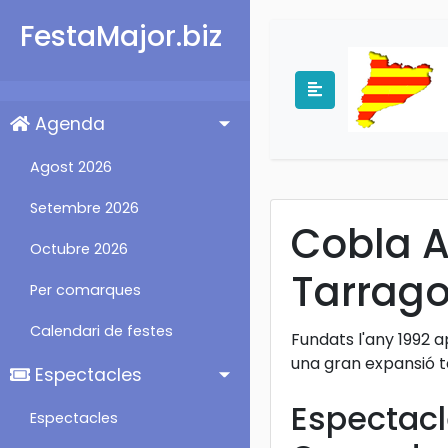
FestaMajor.biz
Agenda
Agost 2026
Setembre 2026
Cobla A
Octubre 2026
Tarrag
Per comarques
Calendari de festes
Fundats l'any 1992
una gran expansió t
Espectacles
Espectacl
Espectacles