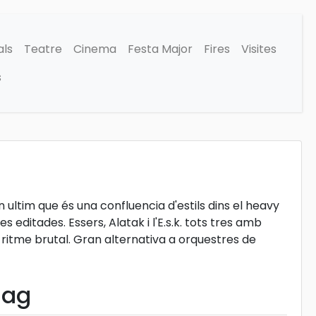
als
Teatre
Cinema
Festa Major
Fires
Visites
s
ultim que és una confluencia d'estils dins el heavy
editades. Essers, Alatak i l'E.s.k. tots tres amb
 ritme brutal. Gran alternativa a orquestres de
nag