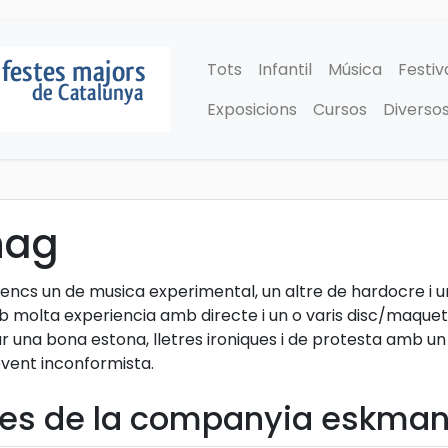
Tots
Infantil
Música
Festiv
Exposicions
Cursos
Diverso
nag
ncs un de musica experimental, un altre de hardocre i un 
 molta experiencia amb directe i un o varis disc/maquetes 
r una bona estona, lletres ironiques i de protesta amb un
ovent inconformista.
les de la companyia eskma