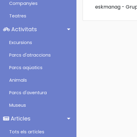
Companyies
eskmanag - Grup
Teatres
Activitats
Excursions
Parcs d'atraccions
Parcs aqüatics
Animals
Parcs d'aventura
Museus
Articles
Tots els artícles