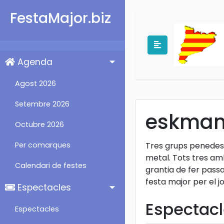
FestaMajor.biz
Agenda
Agost 2026
Setembre 2026
eskma
Octubre 2026
Per comarques
Tres grups penedese
metal. Tots tres amb
Calendari de festes
grantia de fer passa
festa major per el j
Espectacles
Espectac
Espectacles