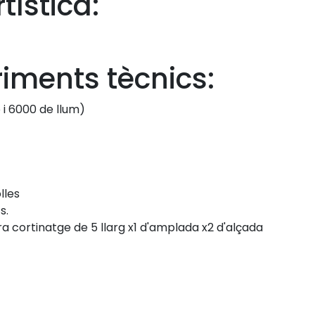
tística:
c
ments tècnics:
i 6000 de llum)
lles
s.
a cortinatge de 5 llarg x1 d'amplada x2 d'alçada