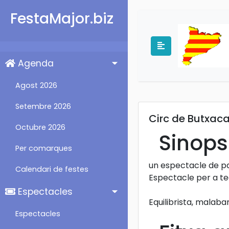
FestaMajor.biz
Agenda
Agost 2026
Setembre 2026
Circ de Butxac
Octubre 2026
Sinopsi
Per comarques
un espectacle de pal
Calendari de festes
Espectacle per a tea
Espectacles
Equilibrista, malaba
Espectacles