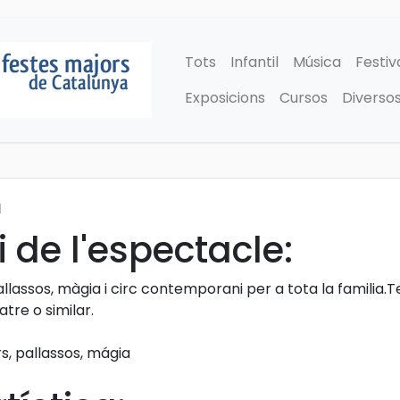
Tots
Infantil
Música
Festiv
Exposicions
Cursos
Diverso
a
 de l'espectacle:
lassos, màgia i circ contemporani per a tota la familia.Te
tre o similar.
rs, pallassos, mágia