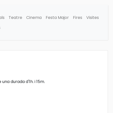
als
Teatre
Cinema
Festa Major
Fires
Visites
s
 una durada d'1h. i 15m.