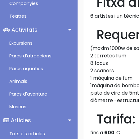
Fitxa ar
Companyies
6 artistes i un tècni
Teatres
Activitats
Requeri
Excursions
(maxim 1000w de so 
2 torretes llum
Parcs d'atraccions
8 focus
Parcs aqüatics
2 scaners
1 màquina de fum
Animals
1màquina de bombo
pista de circ de 5mt
Parcs d'aventura
diàmetre -estructur
Museus
Tarifa:
Articles
fins a
600
€
Tots els artícles