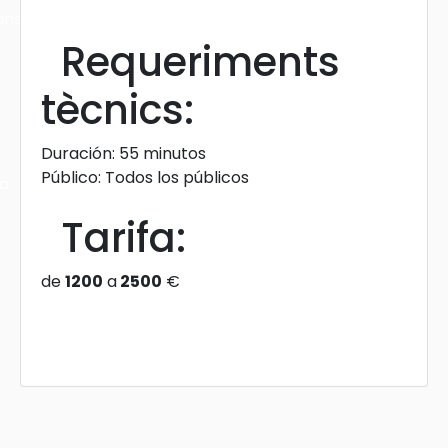
ons
Requeriments
tècnics:
Duración: 55 minutos
Público: Todos los públicos
ra
Tarifa:
de
1200
a
2500
€