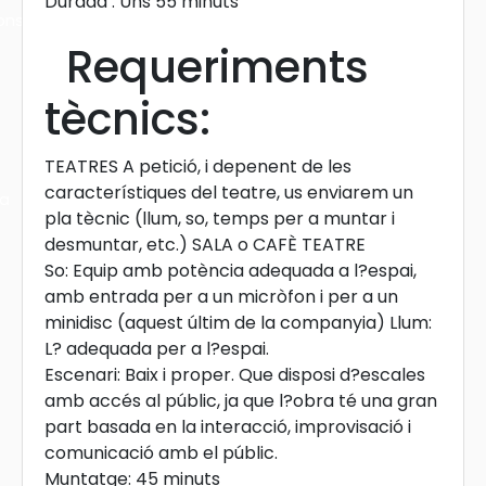
Durada : Uns 55 minuts
ons
Requeriments
tècnics:
TEATRES A petició, i depenent de les
característiques del teatre, us enviarem un
ra
pla tècnic (llum, so, temps per a muntar i
desmuntar, etc.) SALA o CAFÈ TEATRE
So: Equip amb potència adequada a l?espai,
amb entrada per a un micròfon i per a un
minidisc (aquest últim de la companyia) Llum:
L? adequada per a l?espai.
Escenari: Baix i proper. Que disposi d?escales
amb accés al públic, ja que l?obra té una gran
part basada en la interacció, improvisació i
comunicació amb el públic.
Muntatge: 45 minuts