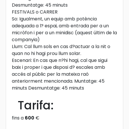
Desmuntatge: 45 minuts
FESTIVALS o CARRER
So: Igualment, un equip amb potència
s
adequada a l? espai, amb entrada per a un
micròfon i per a un minidisc (aquest últim de la
companyia)
Llum: Cal llum sols en cas d?actuar a la nit o
quan no hi hagi prou llum solar.
Escenari: En cas que n?hi hagi, cal que sigui
baix i proper i que disposi d? escales amb
accés al públic per la mateixa raó
anteriorment mencionada. Muntatge: 45
minuts Desmuntatge: 45 minuts
Tarifa:
fins a
600
€