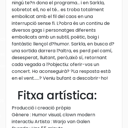
ningú te?n dona el programa... i en Sarkla,
sobretot ell, no el té... es troba totalment
embolicat amb el fil del caos en una
interrupció sense fi. L?obra és un continu de
diversos gags i personatges diferents
embolicats amb un subtil, poètic, boig i
cles
fantàstic llençol d?humor. Sarkla, en busca d?
una sortida darrera l?altra, es perd pel camí,
les
desesperat, lluitant, però,això sí, retornant
cada vegada a l?objectiu: oferir-vos un
ies
concert. Ho aconseguirà? ?La resposta està
en el vent......? Veniu bufant a descobrir-ho!
Fitxa artística:
ts
Producció i creació pròpia
Gènere : Humor visual, clown modern
s
interactiu Artista : Warjo van Galen