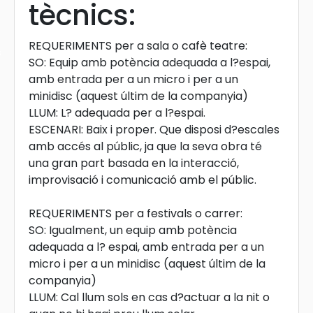
tècnics:
REQUERIMENTS per a sala o cafè teatre:
s
SO: Equip amb potència adequada a l?espai,
amb entrada per a un micro i per a un
minidisc (aquest últim de la companyia)
LLUM: L? adequada per a l?espai.
ESCENARI: Baix i proper. Que disposi d?escales
amb accés al públic, ja que la seva obra té
una gran part basada en la interacció,
improvisació i comunicació amb el públic.
REQUERIMENTS per a festivals o carrer:
SO: Igualment, un equip amb potència
adequada a l? espai, amb entrada per a un
micro i per a un minidisc (aquest últim de la
companyia)
LLUM: Cal llum sols en cas d?actuar a la nit o