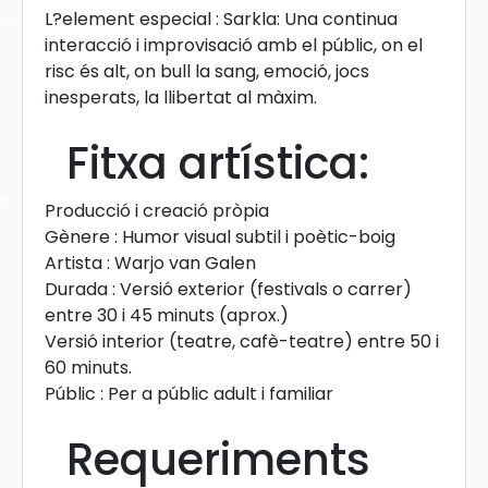
L?element especial : Sarkla: Una continua
ons
interacció i improvisació amb el públic, on el
risc és alt, on bull la sang, emoció, jocs
inesperats, la llibertat al màxim.
Fitxa artística:
ra
Producció i creació pròpia
Gènere : Humor visual subtil i poètic-boig
Artista : Warjo van Galen
Durada : Versió exterior (festivals o carrer)
entre 30 i 45 minuts (aprox.)
Versió interior (teatre, cafè-teatre) entre 50 i
60 minuts.
Públic : Per a públic adult i familiar
Requeriments