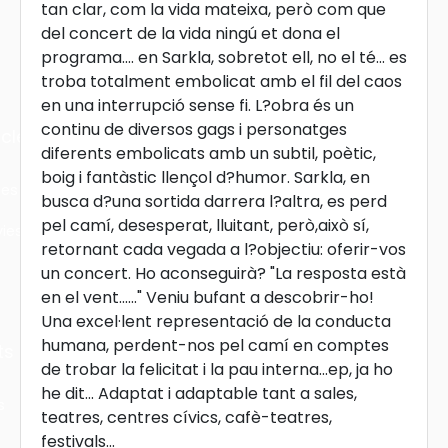
tan clar, com la vida mateixa, però com que
del concert de la vida ningú et dona el
programa.... en Sarkla, sobretot ell, no el té... es
troba totalment embolicat amb el fil del caos
en una interrupció sense fi. L?obra és un
continu de diversos gags i personatges
cles
diferents embolicats amb un subtil, poètic,
boig i fantàstic llençol d?humor. Sarkla, en
les
busca d?una sortida darrera l?altra, es perd
pel camí, desesperat, lluitant, però,això sí,
ies
retornant cada vegada a l?objectiu: oferir-vos
un concert. Ho aconseguirà? "La resposta està
en el vent......" Veniu bufant a descobrir-ho!
Una excel·lent representació de la conducta
humana, perdent-nos pel camí en comptes
ts
de trobar la felicitat i la pau interna...ep, ja ho
he dit... Adaptat i adaptable tant a sales,
s
teatres, centres cívics, cafè-teatres,
festivals...