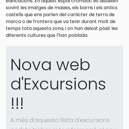
edificacions. En aquest espai cromàtic es dibuixen
ons
sovint les imatges de masies, els barris i els antics
castells que ens parlen del caràcter de terra de
marca o de frontera que va tenir durant molt de
temps tota aquesta zona, i on han deixat pòsit les
diferents cultures que l'han poblada.
ra
Nova web
d'Excursions
!!!
A més d'aquesta llista d'excursions