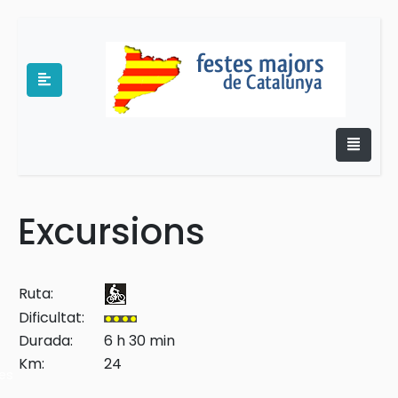
Excursions
e
Ruta:
Dificultat:
Durada:
6 h 30 min
Km:
24
es