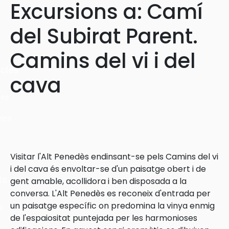
Excursions a: Camí
del Subirat Parent.
Camins del vi i del
cles
cava
les
ies
Visitar l'Alt Penedès endinsant-se pels Camins del vi
i del cava és envoltar-se d'un paisatge obert i de
ts
gent amable, acollidora i ben disposada a la
conversa. L'Alt Penedès es reconeix d'entrada per
un paisatge específic on predomina la vinya enmig
s
de l'espaiositat puntejada per les harmonioses