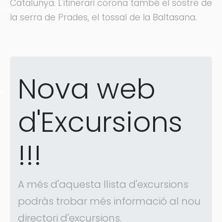
Catalunya. L'itinerari corona també el sostre de
ons
la serra de Prades, el tossal de la Baltasana.
Nova web
ra
d'Excursions
!!!
A més d'aquesta llista d'excursions
podràs trobar més informació al nou
directori d'excursions.