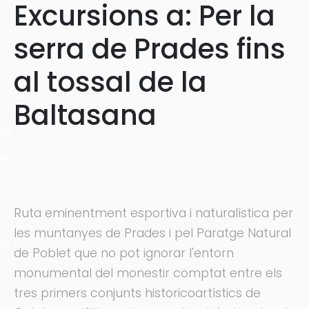
Excursions a: Per la
serra de Prades fins
al tossal de la
cles
Baltasana
les
ies
Ruta eminentment esportiva i naturalística per
les muntanyes de Prades i pel Paratge Natural
ts
de Poblet que no pot ignorar l'entorn
monumental del monestir comptat entre els
s
tres primers conjunts historicoartístics de