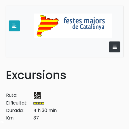
Excursions
e
Ruta:
Dificultat:
Durada:
4 h 30 min
Km:
37
es