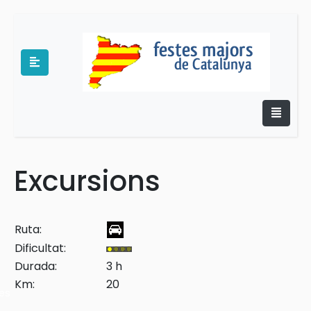
Excursions
e
Ruta:
Dificultat:
Durada:
3 h
Km:
20
es