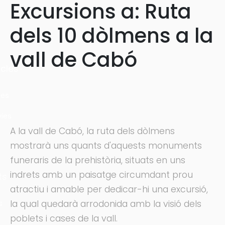
Excursions a: Ruta
dels 10 dòlmens a la
vall de Cabó
cles
les
ies
A la vall de Cabó, la ruta dels dòlmens
mostrarà uns quants d'aquests monuments
funeraris de la prehistòria, situats en uns
indrets amb un paisatge circumdant prou
ts
atractiu i amable per dedicar-hi una excursió,
la qual quedarà arrodonida amb la visió dels
s
poblets i cases de la vall.