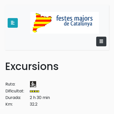
Excursions
e
Ruta:
Dificultat:
Durada:
2 h 30 min
Km:
32.2
es