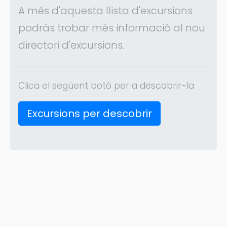
A més d'aquesta llista d'excursions
podràs trobar més informació al nou
s
directori d'excursions.
Clica el següent botó per a descobrir-la
Excursions per descobrir
(C) Festamajor.biz
|
Oposiciones
|
Cita Previa
|