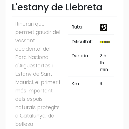
L'estany de Llebreta
Itinerari que
Ruta:
permet gaudir del
vessant
Dificultat:
occidental del
Durada:
2 h
Parc Nacional
15
d'Aigüestortes i
min
Estany de Sant
Maurici, el primer i
Km:
9
més important
dels espais
naturals protegits
a Catalunya, de
bellesa