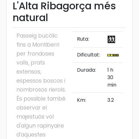
L'Alta Ribagorça més
natural
Passeig bucòlic
Ruta:
fins a Montiberri
per frondoses
Dificultat:
valls, prats
Durada:
1 h
extensos,
30
espessos boscos i
min
nombrosos rierols.
És possible també
Km:
3.2
observar el
majestuós vol
d'algun rapinyaire
d'aquestes