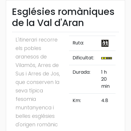
Esglésies romàniques
de la Val d'Aran
L'itinerari recorre
Ruta:
els pobles
aranesos de
Dificultat:
Vilamòs, Arres de
Durada:
1 h
Sus i Arres de Jos,
20
que conserven la
min
seva típica
fesomia
Km:
4.8
muntanyenca i
belles esglésies
d'origen romànic