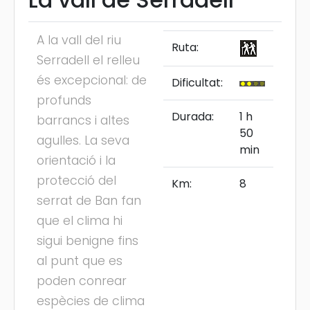
A la vall del riu
Ruta:
Serradell el relleu
és excepcional: de
Dificultat:
profunds
Durada:
1 h
barrancs i altes
50
agulles. La seva
min
orientació i la
protecció del
Km:
8
serrat de Ban fan
que el clima hi
sigui benigne fins
al punt que es
poden conrear
espècies de clima