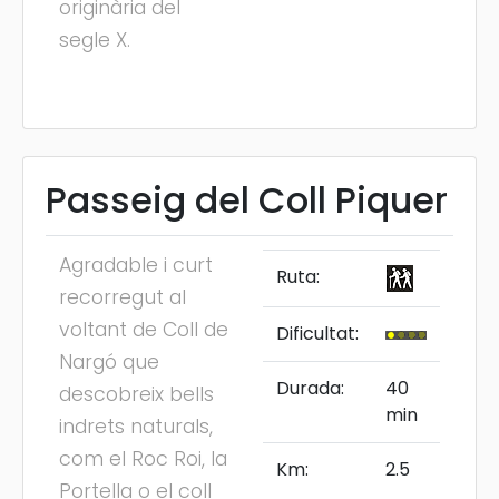
originària del
segle X.
Passeig del Coll Piquer
Agradable i curt
Ruta:
recorregut al
voltant de Coll de
Dificultat:
Nargó que
Durada:
40
descobreix bells
min
indrets naturals,
com el Roc Roi, la
Km:
2.5
Portella o el coll