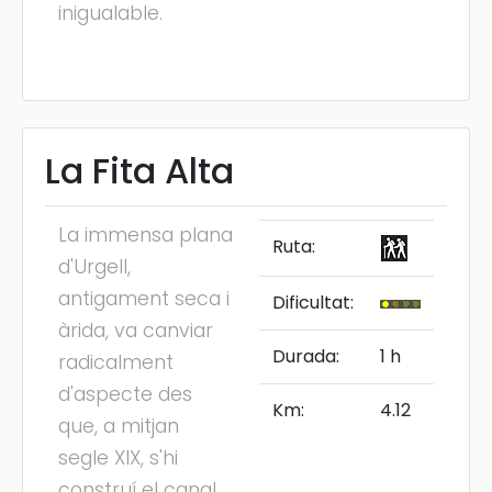
inigualable.
La Fita Alta
La immensa plana
Ruta:
d'Urgell,
antigament seca i
Dificultat:
àrida, va canviar
Durada:
1 h
radicalment
d'aspecte des
Km:
4.12
que, a mitjan
segle XIX, s'hi
construí el canal