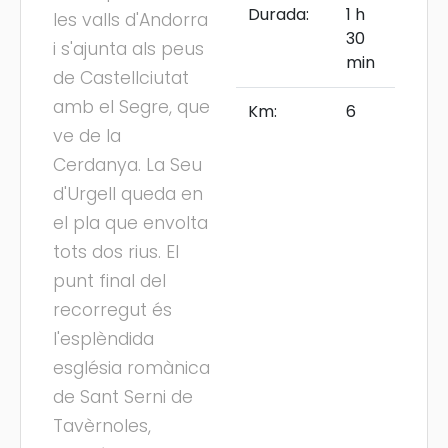
Durada:
1 h
les valls d'Andorra
30
i s'ajunta als peus
min
de Castellciutat
amb el Segre, que
Km:
6
ve de la
Cerdanya. La Seu
d'Urgell queda en
el pla que envolta
tots dos rius. El
punt final del
recorregut és
l'esplèndida
església romànica
de Sant Serni de
Tavèrnoles,