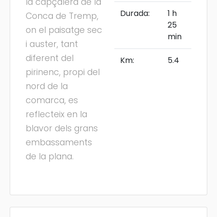
la capçalera de la
Durada:
1 h
Conca de Tremp,
25
on el paisatge sec
min
i auster, tant
diferent del
Km:
5.4
pirinenc, propi del
nord de la
comarca, es
reflecteix en la
blavor dels grans
embassaments
de la plana.