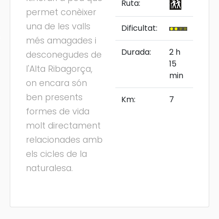
Ruta:
permet conèixer
una de les valls
Dificultat:
s
més amagades i
Durada:
2 h
desconegudes de
15
l'Alta Ribagorça,
min
on encara són
ben presents
Km:
7
formes de vida
molt directament
relacionades amb
els cicles de la
naturalesa.