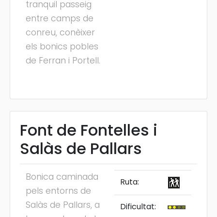
tranquil passeig
entre camps de
conreu, conèixer
els bonics pobles
de Ferran i Portell.
Font de Fontelles i
Salàs de Pallars
Bonica caminada
Ruta:
pels entorns de
Salàs de Pallars, a
Dificultat: