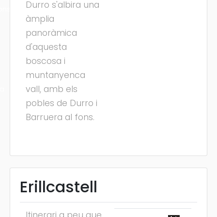
Durro s'albira una
ons
àmplia
panoràmica
d'aquesta
boscosa i
muntanyenca
vall, amb els
ra
pobles de Durro i
Barruera al fons.
Erillcastell
Itinerari a peu que