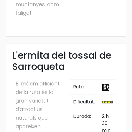
muntanyes, com
l'aligot.
L'ermita del tossal de
Sarroqueta
El màxim al·licient
Ruta:
de la ruta és la
gran varietat
Dificultat:
d'atractius
Durada:
2 h
naturals que
30
apareixen:
min