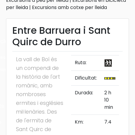
Excursions a peu per lleida
|
Excursions en bicicleta
per lleida
|
Excursions amb cotxe per lleida
Entre Barruera i Sant
Quirc de Durro
cles
les
La vall de Boí és
Ruta:
un compendi de
ies
la història de l'art
Dificultat:
romànic, amb
Durada:
2 h
nombroses
10
ermites i esglésies
ts
min
mil·lenàries. Des
de l'ermita de
Km:
7.4
s
Sant Quirc de