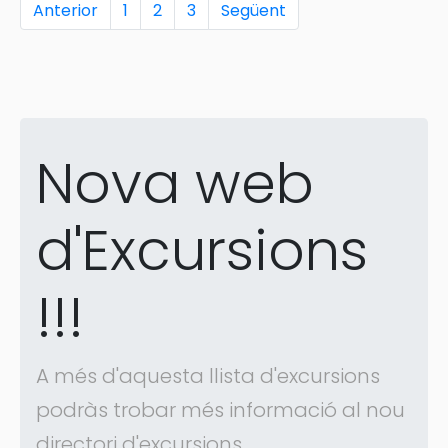
Anterior
1
2
3
Següent
Nova web
d'Excursions
!!!
A més d'aquesta llista d'excursions
podràs trobar més informació al nou
directori d'excursions.