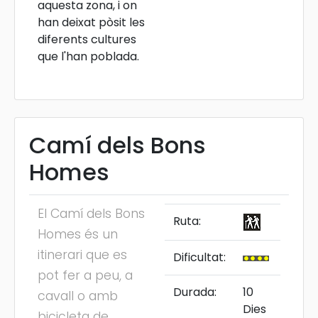
aquesta zona, i on
han deixat pòsit les
diferents cultures
que l'han poblada.
Camí dels Bons
Homes
El Camí dels Bons
Ruta:
Homes és un
itinerari que es
Dificultat:
pot fer a peu, a
Durada:
10
cavall o amb
Dies
bicicleta de