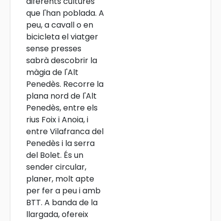
diferents cultures
que l'han poblada. A
peu, a cavall o en
bicicleta el viatger
sense presses
sabrà descobrir la
màgia de l'Alt
Penedès. Recorre la
plana nord de l'Alt
Penedès, entre els
rius Foix i Anoia, i
entre Vilafranca del
Penedès i la serra
del Bolet. És un
sender circular,
planer, molt apte
per fer a peu i amb
BTT. A banda de la
llargada, ofereix