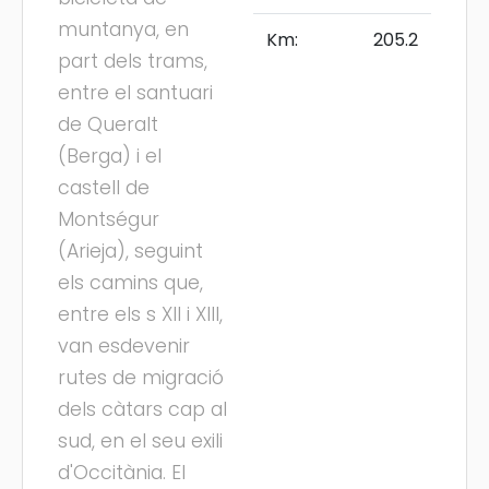
muntanya, en
Km:
205.2
part dels trams,
entre el santuari
de Queralt
(Berga) i el
castell de
Montségur
(Arieja), seguint
els camins que,
entre els s XII i XIII,
van esdevenir
rutes de migració
dels càtars cap al
sud, en el seu exili
d'Occitània. El