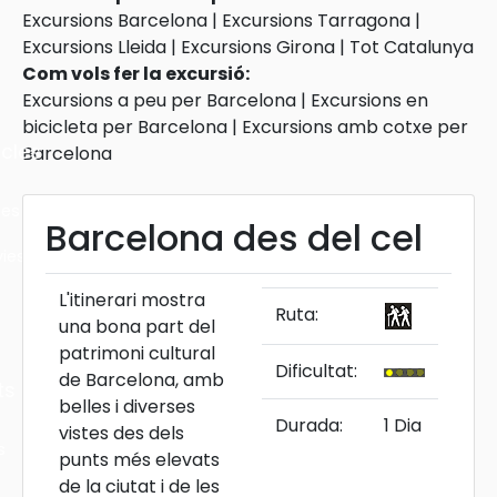
Excursions Barcelona
|
Excursions Tarragona
|
Excursions Lleida
|
Excursions Girona
|
Tot Catalunya
Com vols fer la excursió:
Excursions a peu per Barcelona
|
Excursions en
bicicleta per Barcelona
|
Excursions amb cotxe per
cles
Barcelona
les
Barcelona des del cel
ies
L'itinerari mostra
Ruta:
una bona part del
patrimoni cultural
Dificultat:
de Barcelona, amb
ts
belles i diverses
Durada:
1 Dia
vistes des dels
s
punts més elevats
de la ciutat i de les