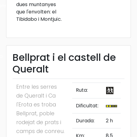
dues muntanyes
ons
que l'envolten: el
Tibidabo i Montjuïc.
Bellprat i el castell de
ra
Queralt
Entre les serres
Ruta:
de Queralt i Ca
l'Erota es troba
Dificultat:
Bellprat, poble
Durada:
2 h
rodejat de prats i
camps de conreu.
Km:
8.5