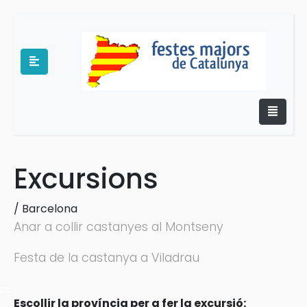
Excursions
e
/
Barcelona
Anar a collir castanyes al Montseny
Festa de la castanya a Viladrau
es
Escollir la província per a fer la excursió: