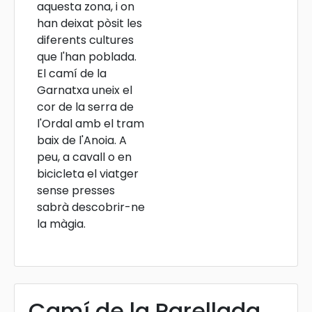
aquesta zona, i on
han deixat pòsit les
diferents cultures
que l'han poblada.
El camí de la
Garnatxa uneix el
cor de la serra de
l'Ordal amb el tram
baix de l'Anoia. A
peu, a cavall o en
bicicleta el viatger
sense presses
sabrà descobrir-ne
la màgia.
Camí de la Parellada.