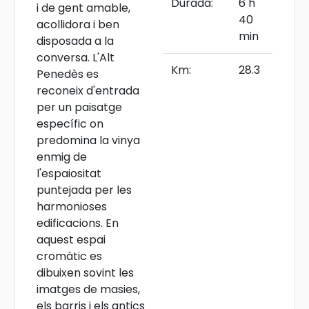
Durada:
6 h
i de gent amable,
40
acollidora i ben
min
disposada a la
conversa. L'Alt
Km:
28.3
Penedès es
reconeix d'entrada
per un paisatge
específic on
predomina la vinya
enmig de
l'espaiositat
puntejada per les
harmonioses
edificacions. En
aquest espai
cromàtic es
dibuixen sovint les
imatges de masies,
els barris i els antics