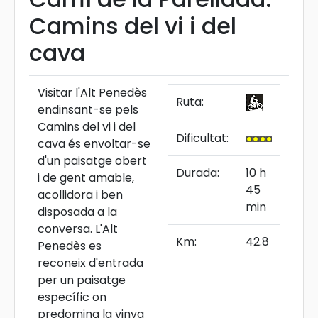
Camins del vi i del
cava
Visitar l'Alt Penedès
Ruta:
endinsant-se pels
Camins del vi i del
Dificultat:
cava és envoltar-se
d'un paisatge obert
Durada:
10 h
i de gent amable,
45
acollidora i ben
min
disposada a la
conversa. L'Alt
Km:
42.8
Penedès es
reconeix d'entrada
per un paisatge
específic on
predomina la vinya