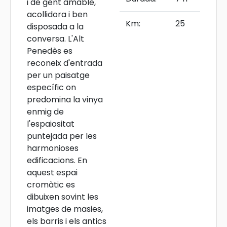
i de gent amable,
acollidora i ben
Km:
25
disposada a la
conversa. L'Alt
Penedès es
reconeix d'entrada
per un paisatge
específic on
predomina la vinya
enmig de
l'espaiositat
puntejada per les
harmonioses
edificacions. En
aquest espai
cromàtic es
dibuixen sovint les
imatges de masies,
els barris i els antics