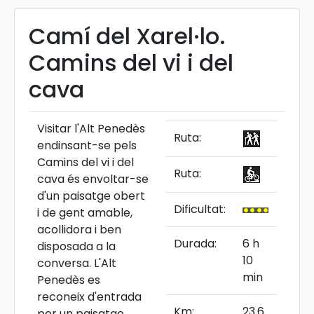
Camí del Xarel·lo.
Camins del vi i del
cava
Visitar l'Alt Penedès
Ruta:
endinsant-se pels
Camins del vi i del
Ruta:
cava és envoltar-se
d'un paisatge obert
Dificultat:
i de gent amable,
acollidora i ben
Durada:
6 h
disposada a la
10
conversa. L'Alt
min
Penedès es
reconeix d'entrada
Km:
23.6
per un paisatge