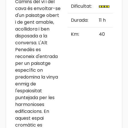
Camins del vi i del
Dificultat:
cava és envoltar-se
d'un paisatge obert
Durada:
11 h
i de gent amable,
acollidora i ben
Km:
40
disposada a la
conversa. L'Alt
Penedès es
reconeix d'entrada
per un paisatge
específic on
predomina la vinya
enmig de
l'espaiositat
puntejada per les
harmonioses
edificacions. En
aquest espai
cromàtic es