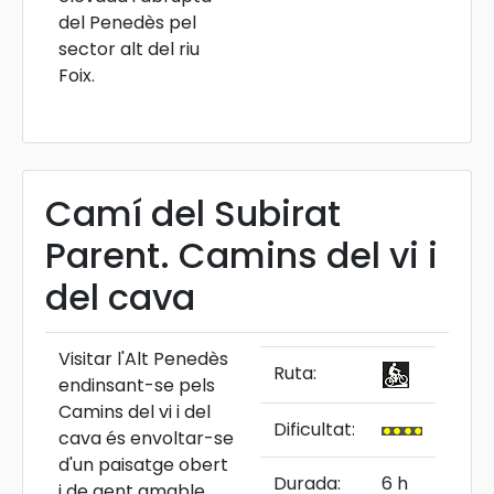
del Penedès pel
sector alt del riu
Foix.
Camí del Subirat
Parent. Camins del vi i
del cava
Visitar l'Alt Penedès
Ruta:
endinsant-se pels
Camins del vi i del
Dificultat:
cava és envoltar-se
d'un paisatge obert
Durada:
6 h
i de gent amable,