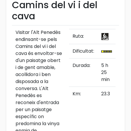
Camins del vi i del
cava
Visitar l'Alt Penedès
Ruta:
endinsant-se pels
Camins del vi i del
Dificultat:
cava és envoltar-se
d'un paisatge obert
Durada:
5 h
i de gent amable,
25
acollidora i ben
min
disposada a la
conversa. L'Alt
Km:
23.3
Penedès es
reconeix d'entrada
per un paisatge
específic on
predomina la vinya
enmig de