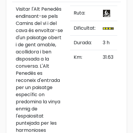
Visitar l'Alt Penedès
Ruta:
endinsant-se pels
Camins del vi i del
Dificultat:
cava és envoltar-se
d'un paisatge obert
Durada:
3 h
i de gent amable,
acollidora i ben
Km:
31.63
disposada a la
conversa. L'Alt
Penedès es
reconeix d'entrada
per un paisatge
específic on
predomina la vinya
enmig de
l'espaiositat
puntejada per les
harmonioses