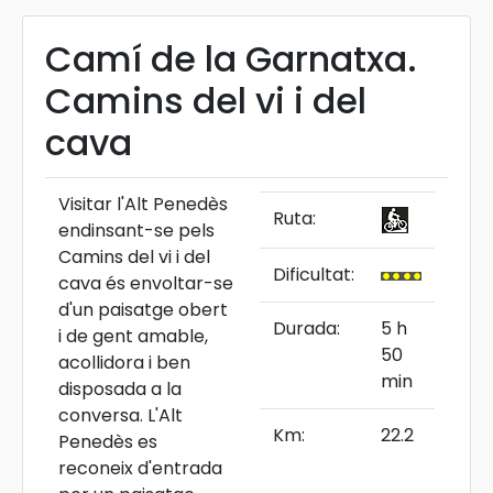
Camí de la Garnatxa.
Camins del vi i del
cava
Visitar l'Alt Penedès
Ruta:
endinsant-se pels
Camins del vi i del
Dificultat:
cava és envoltar-se
d'un paisatge obert
Durada:
5 h
i de gent amable,
50
acollidora i ben
min
disposada a la
conversa. L'Alt
Km:
22.2
Penedès es
reconeix d'entrada