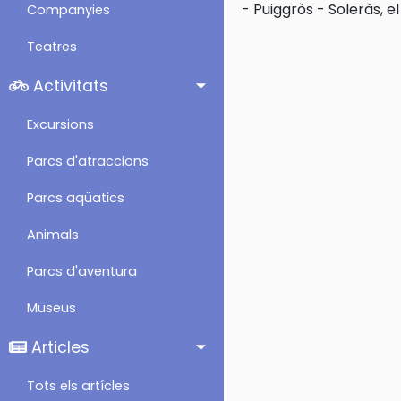
-
Puiggròs
-
Soleràs, el
Companyies
Teatres
Activitats
Excursions
Parcs d'atraccions
Parcs aqüatics
Animals
Parcs d'aventura
Museus
Articles
Tots els artícles