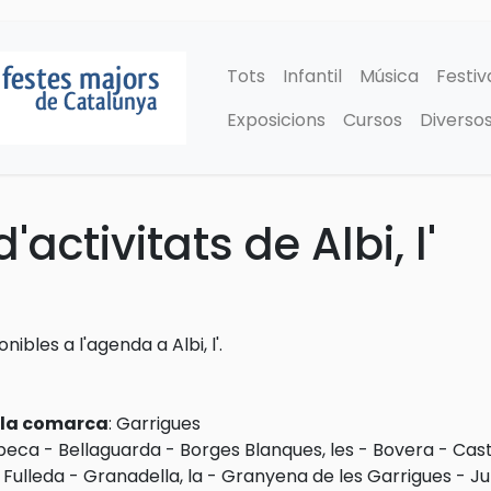
Tots
Infantil
Música
Festiv
Exposicions
Cursos
Diverso
activitats de Albi, l'
nibles a l'agenda a Albi, l'.
e la comarca
:
Garrigues
beca
-
Bellaguarda
-
Borges Blanques, les
-
Bovera
-
Cast
-
Fulleda
-
Granadella, la
-
Granyena de les Garrigues
-
Ju