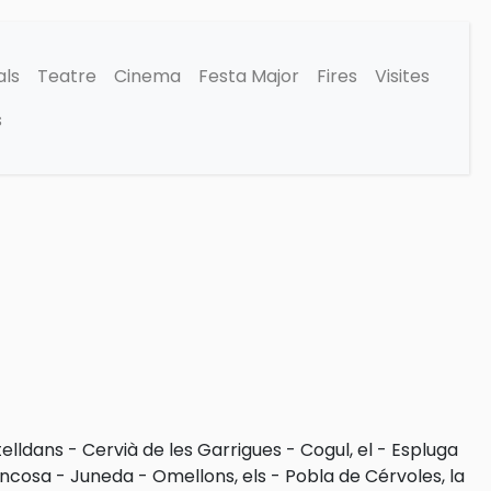
als
Teatre
Cinema
Festa Major
Fires
Visites
s
elldans
-
Cervià de les Garrigues
-
Cogul, el
-
Espluga
ncosa
-
Juneda
-
Omellons, els
-
Pobla de Cérvoles, la