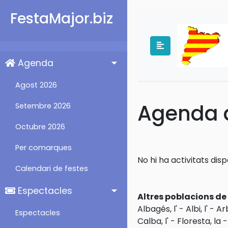
FestaMajor.biz
Agenda
Agost 2026
Agenda d'
Setembre 2026
Octubre 2026
Per comarques
No hi ha activitats dispo
Calendari de festes
Espectacles
Altres poblacions d
Albagés, l'
-
Albi, l'
-
Ar
Espectacles
Calba, l'
-
Floresta, la