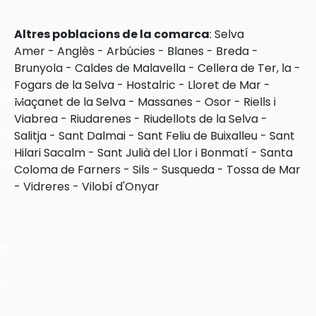
Altres poblacions de la comarca
:
Selva
Amer
-
Anglès
-
Arbúcies
-
Blanes
-
Breda
-
Brunyola
-
Caldes de Malavella
-
Cellera de Ter, la
-
Fogars de la Selva
-
Hostalric
-
Lloret de Mar
-
cles
Maçanet de la Selva
-
Massanes
-
Osor
-
Riells i
Viabrea
-
Riudarenes
-
Riudellots de la Selva
-
les
Salitja
-
Sant Dalmai
-
Sant Feliu de Buixalleu
-
Sant
Hilari Sacalm
-
Sant Julià del Llor i Bonmatí
-
Santa
ies
Coloma de Farners
-
Sils
-
Susqueda
-
Tossa de Mar
-
Vidreres
-
Vilobí d'Onyar
ts
s