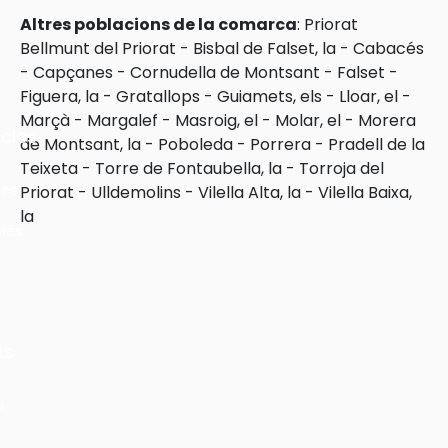
Altres poblacions de la comarca
:
Priorat
Bellmunt del Priorat
-
Bisbal de Falset, la
-
Cabacés
-
Capçanes
-
Cornudella de Montsant
-
Falset
-
Figuera, la
-
Gratallops
-
Guiamets, els
-
Lloar, el
-
Marçà
-
Margalef
-
Masroig, el
-
Molar, el
-
Morera
cles
de Montsant, la
-
Poboleda
-
Porrera
-
Pradell de la
Teixeta
-
Torre de Fontaubella, la
-
Torroja del
les
Priorat
-
Ulldemolins
-
Vilella Alta, la
-
Vilella Baixa,
la
ies
ts
s