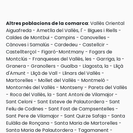
Altres poblacions de la comarca
:
Vallès Oriental
Aiguafreda
-
Ametlla del Vallès, l'
-
Bigues i Riells
-
Caldes de Montbui
-
Campins
-
Canovelles
-
cles
Cànoves i Samalús
-
Cardedeu
-
Castellcir
-
Castellterçol
-
Figaró-Montmany
-
Fogars de
les
Montclús
-
Franqueses del Vallès, les
-
Garriga, la
-
Granera
-
Granollers
-
Gualba
-
Llagosta, la
-
Lliçà
ies
d'Amunt
-
Lliçà de Vall
-
Llinars del Vallès
-
Martorelles
-
Mollet del Vallès
-
Montmeló
-
Montornès del Vallès
-
Montseny
-
Parets del Vallès
-
Roca del Vallès, la
-
Sant Antoni de Vilamajor
-
Sant Celoni
-
Sant Esteve de Palautordera
-
Sant
ts
Feliu de Codines
-
Sant Fost de Campsentelles
-
Sant Pere de Vilamajor
-
Sant Quirze Safaja
-
Santa
s
Eulàlia de Ronçana
-
Santa Maria de Martorelles
-
Santa Maria de Palautordera
-
Tagamanent
-