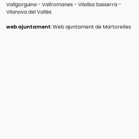
Vallgorguina
-
Vallromanes
-
Vilalba Sasserra
-
ons
Vilanova del Vallès
web ajuntament
:
Web ajuntament de Martorelles
ra