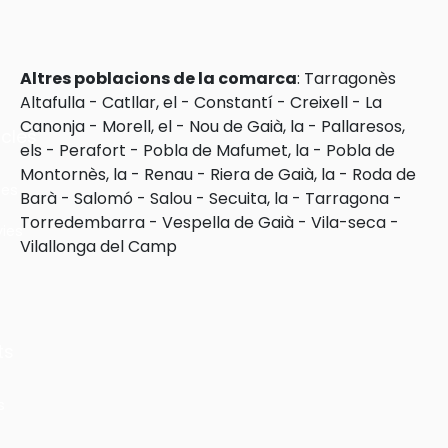
Altres poblacions de la comarca
:
Tarragonès
Altafulla
-
Catllar, el
-
Constantí
-
Creixell
-
La
Canonja
-
Morell, el
-
Nou de Gaià, la
-
Pallaresos,
cles
els
-
Perafort
-
Pobla de Mafumet, la
-
Pobla de
Montornès, la
-
Renau
-
Riera de Gaià, la
-
Roda de
les
Barà
-
Salomó
-
Salou
-
Secuita, la
-
Tarragona
-
Torredembarra
-
Vespella de Gaià
-
Vila-seca
-
ies
Vilallonga del Camp
ts
s