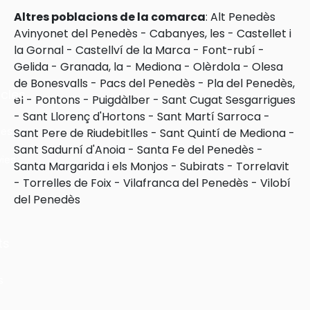
Altres poblacions de la comarca
:
Alt Penedès
Avinyonet del Penedès
-
Cabanyes, les
-
Castellet i
la Gornal
-
Castellví de la Marca
-
Font-rubí
-
Gelida
-
Granada, la
-
Mediona
-
Olèrdola
-
Olesa
de Bonesvalls
-
Pacs del Penedès
-
Pla del Penedès,
cles
el
-
Pontons
-
Puigdàlber
-
Sant Cugat Sesgarrigues
-
Sant Llorenç d'Hortons
-
Sant Martí Sarroca
-
les
Sant Pere de Riudebitlles
-
Sant Quintí de Mediona
-
Sant Sadurní d'Anoia
-
Santa Fe del Penedès
-
ies
Santa Margarida i els Monjos
-
Subirats
-
Torrelavit
-
Torrelles de Foix
-
Vilafranca del Penedès
-
Vilobí
del Penedès
ts
s