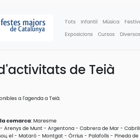
Tots
Infantil
Música
Festiv
Exposicions
Cursos
Diverso
'activitats de Teià
ponibles a l'agenda a Teià.
e la comarca
:
Maresme
-
Arenys de Munt
-
Argentona
-
Cabrera de Mar
-
Cabril
ou, el
-
Mataró
-
Montgat
-
Òrrius
-
Palafolls
-
Pineda de