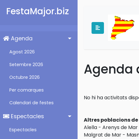
FestaMajor.biz
Agenda
Agost 2026
Agenda d
Setembre 2026
Octubre 2026
Per comarques
No hi ha activitats dis
Calendari de festes
Espectacles
Altres poblacions d
Alella
-
Arenys de Mar
Espectacles
Malgrat de Mar
-
Masn