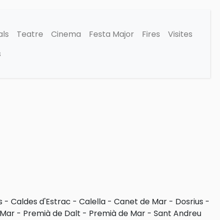
als
Teatre
Cinema
Festa Major
Fires
Visites
s
s
-
Caldes d'Estrac
-
Calella
-
Canet de Mar
-
Dosrius
-
 Mar
-
Premià de Dalt
-
Premià de Mar
-
Sant Andreu