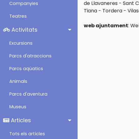
de Llavaneres
-
Sant C
Companyies
Tiana
-
Tordera
-
Vila
Teatres
web ajuntament
:
Web
Activitats
Excursions
Parcs d'atraccions
Parcs aqüatics
Animals
Parcs d'aventura
Museus
Articles
Tots els artícles