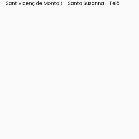
r
-
Sant Vicenç de Montalt
-
Santa Susanna
-
Teià
-