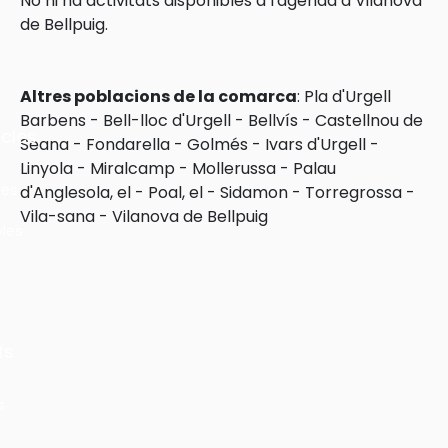
No hi ha activitats disponibles a l'agenda a Vilanova
de Bellpuig.
Altres poblacions de la comarca
:
Pla d'Urgell
Barbens
-
Bell-lloc d'Urgell
-
Bellvís
-
Castellnou de
cles
Seana
-
Fondarella
-
Golmés
-
Ivars d'Urgell
-
Linyola
-
Miralcamp
-
Mollerussa
-
Palau
les
d'Anglesola, el
-
Poal, el
-
Sidamon
-
Torregrossa
-
Vila-sana
-
Vilanova de Bellpuig
ies
ts
s