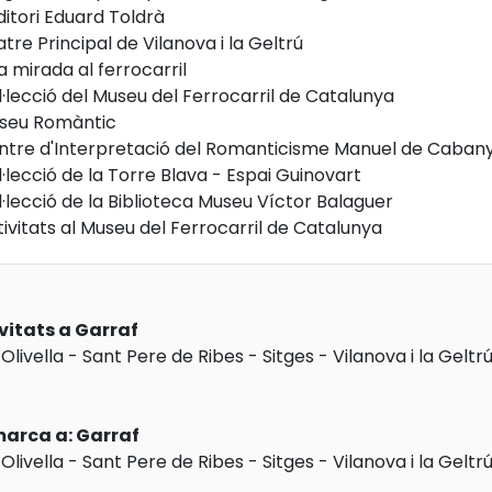
itori Eduard Toldrà
tre Principal de Vilanova i la Geltrú
 mirada al ferrocarril
·lecció del Museu del Ferrocarril de Catalunya
seu Romàntic
ntre d'Interpretació del Romanticisme Manuel de Caban
·lecció de la Torre Blava - Espai Guinovart
·lecció de la Biblioteca Museu Víctor Balaguer
ivitats al Museu del Ferrocarril de Catalunya
vitats a Garraf
-
Olivella
-
Sant Pere de Ribes
-
Sitges
-
Vilanova i la Geltr
marca a: Garraf
-
Olivella
-
Sant Pere de Ribes
-
Sitges
-
Vilanova i la Geltr