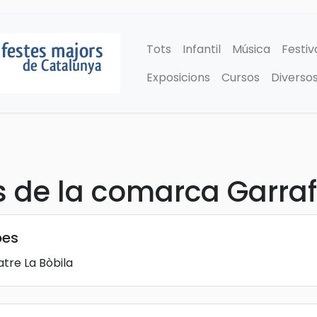
Tots
Infantil
Música
Festiv
Exposicions
Cursos
Diverso
ts de la comarca Garraf
bes
tre La Bòbila