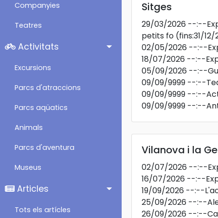
Sitges
Companyies
29/03/2026
--:--
Exp
Teatres
petits fo
(fins:31/12
Activitats
02/05/2026
--:--
Ex
18/07/2026
--:--
Exp
Excursions
05/09/2026
--:--
Gu
09/09/9999
--:--
Te
Parcs d'atraccions
09/09/9999
--:--
Act
09/09/9999
--:--
Ant
Parcs aqüatics
Animals
Parcs d'aventura
Vilanova i la Ge
02/07/2026
--:--
Ex
Museus
16/07/2026
--:--
Exp
Articles
19/09/2026
--:--
L'a
25/09/2026
--:--
Al
Tots els artícles
26/09/2026
--:--
Ca