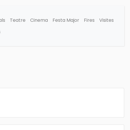
als
Teatre
Cinema
Festa Major
Fires
Visites
s