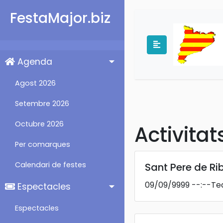
FestaMajor.biz
Agenda
Agost 2026
Setembre 2026
Octubre 2026
Activita
Per comarques
Calendari de festes
Sant Pere de Ri
09/09/9999
--:--
Tea
Espectacles
Espectacles