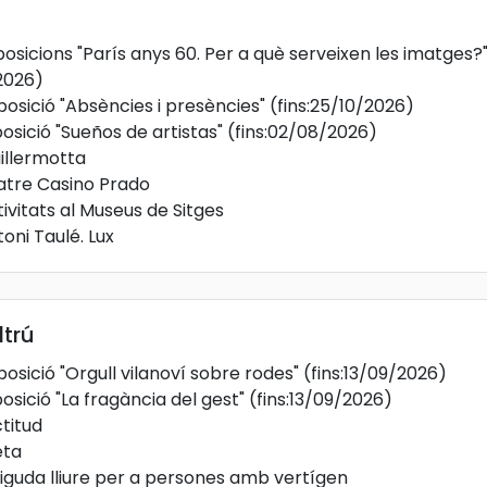
osicions "París anys 60. Per a què serveixen les imatges?"
/2026)
posició "Absències i presències"
(fins:25/10/2026)
osició "Sueños de artistas"
(fins:02/08/2026)
illermotta
atre Casino Prado
ivitats al Museus de Sitges
oni Taulé. Lux
ltrú
posició "Orgull vilanoví sobre rodes"
(fins:13/09/2026)
osició "La fragància del gest"
(fins:13/09/2026)
ctitud
eta
iguda lliure per a persones amb vertígen