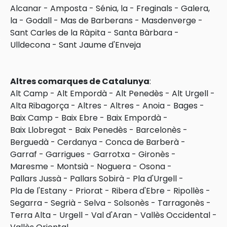
Alcanar
-
Amposta
-
Sénia, la
-
Freginals
-
Galera,
la
-
Godall
-
Mas de Barberans
-
Masdenverge
-
Sant Carles de la Ràpita
-
Santa Bàrbara
-
s
Ulldecona
-
Sant Jaume d'Enveja
Altres comarques de Catalunya
:
Alt Camp
-
Alt Empordà
-
Alt Penedès
-
Alt Urgell
-
Alta Ribagorça
-
Altres
-
Altres
-
Anoia
-
Bages
-
Baix Camp
-
Baix Ebre
-
Baix Empordà
-
Baix Llobregat
-
Baix Penedès
-
Barcelonès
-
Berguedà
-
Cerdanya
-
Conca de Barberà
-
Garraf
-
Garrigues
-
Garrotxa
-
Gironès
-
Maresme
-
Montsià
-
Noguera
-
Osona
-
Pallars Jussà
-
Pallars Sobirà
-
Pla d'Urgell
-
Pla de l'Estany
-
Priorat
-
Ribera d'Ebre
-
Ripollès
-
Segarra
-
Segrià
-
Selva
-
Solsonès
-
Tarragonès
-
Terra Alta
-
Urgell
-
Val d'Aran
-
Vallès Occidental
-