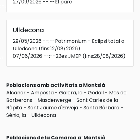
27/09/2026
--:--
El parc
ons
Ulldecona
29/05/2026
--:--
Patrimonium - Eclipsi total a
Ulledcona
(fins:12/08/2026)
07/06/2026
--:--
22es JMEP
(fins:28/08/2026)
ra
Poblacions amb activitats a Montsià
Alcanar
-
Amposta
-
Galera, la
-
Godall
-
Mas de
Barberans
-
Masdenverge
-
Sant Carles de la
Ràpita
-
Sant Jaume d'Enveja
-
Santa Bàrbara
-
Sénia, la
-
Ulldecona
Poblacions de la Comarca a: Montsià