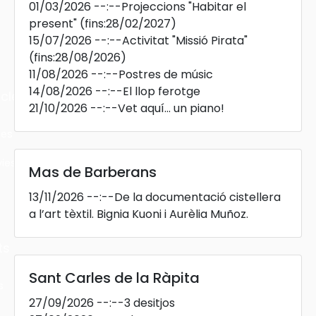
01/03/2026
--:--
Projeccions "Habitar el
present"
(fins:28/02/2027)
15/07/2026
--:--
Activitat "Missió Pirata"
(fins:28/08/2026)
11/08/2026
--:--
Postres de músic
14/08/2026
--:--
El llop ferotge
cles
21/10/2026
--:--
Vet aquí... un piano!
les
ies
Mas de Barberans
13/11/2026
--:--
De la documentació cistellera
a l’art tèxtil. Bignia Kuoni i Aurèlia Muñoz.
ts
Sant Carles de la Ràpita
s
27/09/2026
--:--
3 desitjos