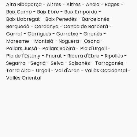
Alta Ribagorça
-
Altres
-
Altres
-
Anoia
-
Bages
-
ons
Baix Camp
-
Baix Ebre
-
Baix Empordà
-
Baix Llobregat
-
Baix Penedès
-
Barcelonès
-
Berguedà
-
Cerdanya
-
Conca de Barberà
-
Garraf
-
Garrigues
-
Garrotxa
-
Gironès
-
Maresme
-
Montsià
-
Noguera
-
Osona
-
Pallars Jussà
-
Pallars Sobirà
-
Pla d'Urgell
-
Pla de l'Estany
-
Priorat
-
Ribera d'Ebre
-
Ripollès
-
ra
Segarra
-
Segrià
-
Selva
-
Solsonès
-
Tarragonès
-
Terra Alta
-
Urgell
-
Val d'Aran
-
Vallès Occidental
-
Vallès Oriental