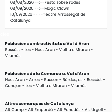
08/08/2026
--:--
Festa sobre rodes
08/09/2026
--:--
Magic Clown
10/09/2026
--:--
Teatre Arrossegat de
Catalunya
cles
Poblacions amb activitats a Val d'Aran
les
Bossòst
-
Les
-
Naut Aran
-
Vielha e Mijaran
-
Vilamòs
ies
Poblacions de la Comarca a: Val d'Aran
Naut Aran
-
Arres
-
Bausen
-
Bòrdes, es
-
Bossòst
-
Canejan
-
Les
-
Vielha e Mijaran
-
Vilamòs
ts
s
Altres comarques de Catalunya
:
Alt Camp
-
Alt Empordà
-
Alt Penedès
-
Alt Urgell
-