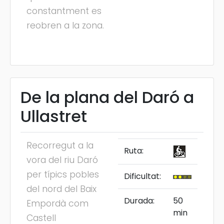
constantment es
reobren a la zona.
De la plana del Daró a
Ullastret
Recorregut a la
Ruta:
vora del riu Daró
per típics pobles
Dificultat:
del nord del Baix
Durada:
50
Empordà com
min
Castell