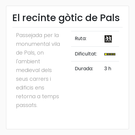
El recinte gòtic de Pals
Passejada per la
Ruta:
monumental vila
de Pals, on
Dificultat:
l'ambient
Durada:
3 h
medieval dels
seus carrers i
edificis ens
retorna a temps
passats.