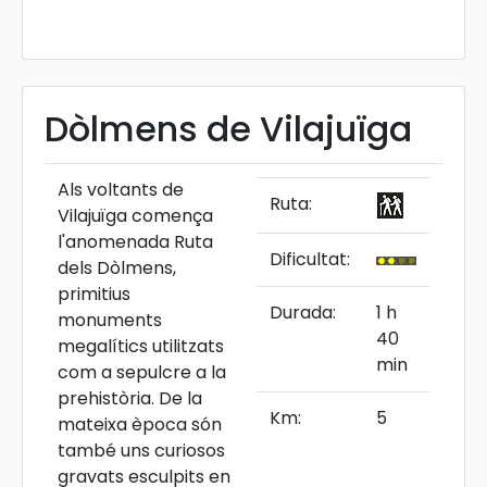
Dòlmens de Vilajuïga
Als voltants de
Ruta:
Vilajuïga comença
l'anomenada Ruta
Dificultat:
dels Dòlmens,
primitius
Durada:
1 h
monuments
40
megalítics utilitzats
min
com a sepulcre a la
prehistòria. De la
Km:
5
mateixa època són
també uns curiosos
gravats esculpits en