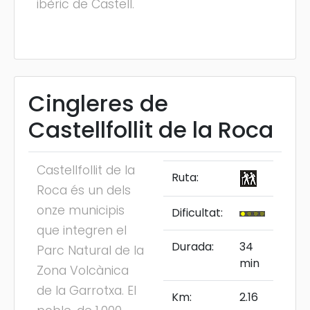
ibèric de Castell.
Cingleres de
Castellfollit de la Roca
Castellfollit de la
Ruta:
Roca és un dels
onze municipis
Dificultat:
que integren el
Durada:
34
Parc Natural de la
min
Zona Volcànica
de la Garrotxa. El
Km:
2.16