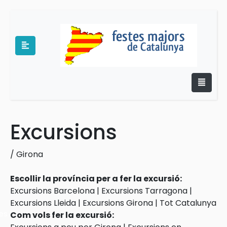
Excursions
e
/
Girona
Escollir la província per a fer la excursió:
Excursions Barcelona
|
Excursions Tarragona
|
Excursions Lleida
|
Excursions Girona
|
Tot Catalunya
es
Com vols fer la excursió: