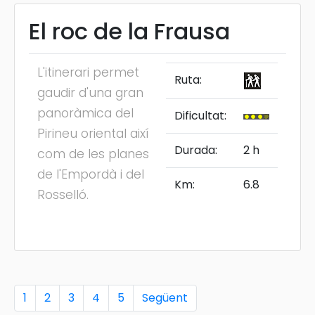
El roc de la Frausa
L'itinerari permet
Ruta:
gaudir d'una gran
panoràmica del
Dificultat:
Pirineu oriental així
Durada:
2 h
com de les planes
de l'Empordà i del
Km:
6.8
Rosselló.
1
2
3
4
5
Següent