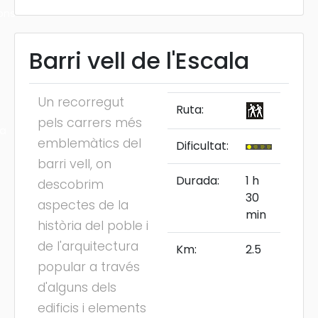
ons
Barri vell de l'Escala
Un recorregut
Ruta:
pels carrers més
ra
emblemàtics del
Dificultat:
barri vell, on
Durada:
1 h
descobrim
30
aspectes de la
min
història del poble i
de l'arquitectura
Km:
2.5
popular a través
d'alguns dels
edificis i elements