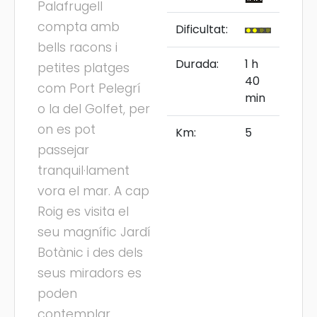
Palafrugell
compta amb
Dificultat:
bells racons i
Durada:
1 h
petites platges
40
com Port Pelegrí
min
o la del Golfet, per
on es pot
Km:
5
passejar
tranquil·lament
vora el mar. A cap
Roig es visita el
seu magnífic Jardí
Botànic i des dels
seus miradors es
poden
contemplar