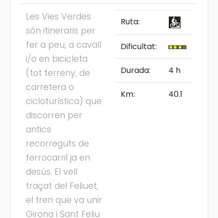
Les Vies Verdes
Ruta:
són itineraris per
fer a peu, a cavall
Dificultat:
i/o en bicicleta
Durada:
4 h
(tot terreny, de
carretera o
Km:
40.1
cicloturística) que
discorren per
antics
recorreguts de
ferrocarril ja en
desús. El vell
traçat del Feliuet,
el tren que va unir
Girona i Sant Feliu