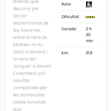
Itinerari que
Ruta:
discorre pel
sector
Dificultat:
septentrional de
Durada:
2 h
les Gavarres,
30
entre la riera de
min
Molines i el riu
Daró, a ponent, i
Km:
31.6
la riera del
Jonquet, a llevant.
L'orientació pot
resultar
complicada per
les nombroses
pistes forestals
que