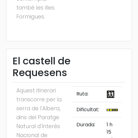
també les illes
Formigues.
El castell de
Requesens
Aquest itinerari
Ruta:
transcorre per la
serra de l'Albera,
Dificultat:
dins del Paratge
Durada:
1 h
Natural d'Interès
15
Nacional de