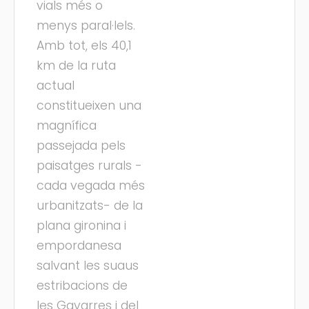
vials més o
menys paral·lels.
Amb tot, els 40,1
km de la ruta
actual
constitueixen una
magnífica
passejada pels
paisatges rurals -
cada vegada més
urbanitzats- de la
plana gironina i
empordanesa
salvant les suaus
estribacions de
les Gavarres i del