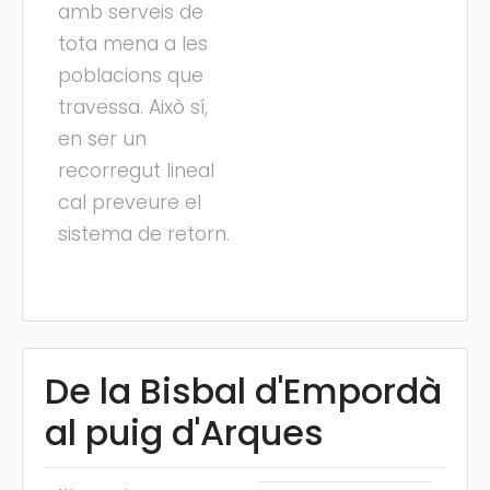
amb serveis de
tota mena a les
poblacions que
travessa. Això sí,
en ser un
recorregut lineal
cal preveure el
sistema de retorn.
De la Bisbal d'Empordà
al puig d'Arques