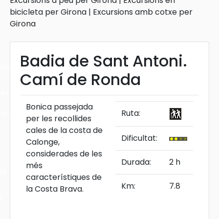
Excursions a peu per Girona
|
Excursions en
bicicleta per Girona
|
Excursions amb cotxe per
Girona
Badia de Sant Antoni.
cles
Camí de Ronda
les
Bonica passejada
Ruta:
ies
per les recollides
cales de la costa de
Dificultat:
Calonge,
considerades de les
Durada:
2 h
més
ts
característiques de
Km:
7.8
la Costa Brava.
s