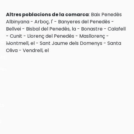
Altres poblacions de la comarca
:
Baix Penedès
Albinyana
-
Arboç, l'
-
Banyeres del Penedès
-
Bellvei
-
Bisbal del Penedès, la
-
Bonastre
-
Calafell
-
Cunit
-
Llorenç del Penedès
-
Masllorenç
-
cles
Montmell, el
-
Sant Jaume dels Domenys
-
Santa
Oliva
-
Vendrell, el
les
ies
ts
s