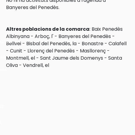
No hi ha activitats disponibles a l'agenda a
Banyeres del Penedès.
Altres poblacions de la comarca
:
Baix Penedès
Albinyana
-
Arboç, l'
-
Banyeres del Penedès
-
cles
Bellvei
-
Bisbal del Penedès, la
-
Bonastre
-
Calafell
-
Cunit
-
Llorenç del Penedès
-
Masllorenç
-
les
Montmell, el
-
Sant Jaume dels Domenys
-
Santa
Oliva
-
Vendrell, el
ies
ts
s