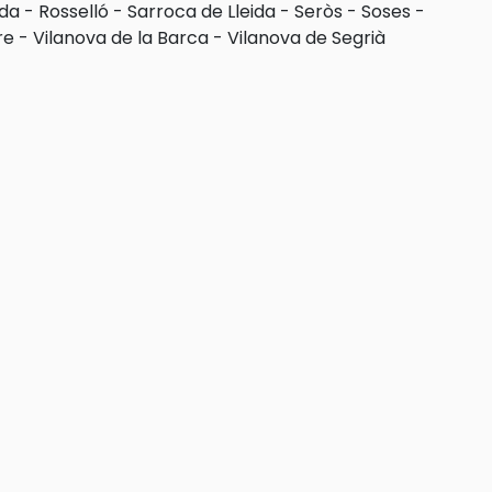
ida
-
Rosselló
-
Sarroca de Lleida
-
Seròs
-
Soses
-
re
-
Vilanova de la Barca
-
Vilanova de Segrià