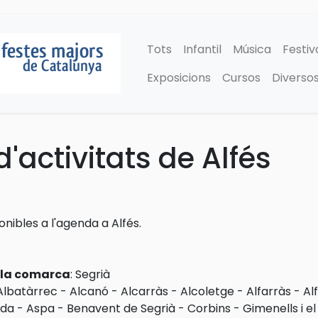
Tots
Infantil
Música
Festiv
Exposicions
Cursos
Diverso
'activitats de Alfés
onibles a l'agenda a Alfés.
e la comarca
:
Segrià
Albatàrrec
-
Alcanó
-
Alcarràs
-
Alcoletge
-
Alfarràs
-
Al
ida
-
Aspa
-
Benavent de Segrià
-
Corbins
-
Gimenells i el