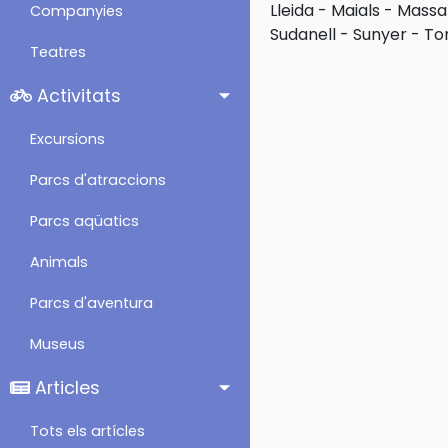
Lleida
-
Maials
-
Massa
Companyies
Sudanell
-
Sunyer
-
To
Teatres
Activitats
Excursions
Parcs d'atraccions
Parcs aqüatics
Animals
Parcs d'aventura
Museus
Articles
Tots els artícles