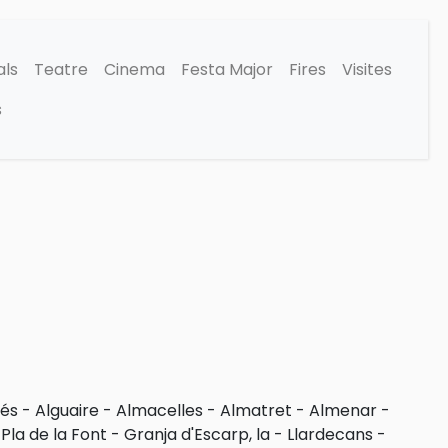
als
Teatre
Cinema
Festa Major
Fires
Visites
s
fés
-
Alguaire
-
Almacelles
-
Almatret
-
Almenar
-
 Pla de la Font
-
Granja d'Escarp, la
-
Llardecans
-