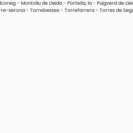
lcoreig
-
Montoliu de Lleida
-
Portella, la
-
Puigverd de Lle
rre-serona
-
Torrebesses
-
Torrefarrera
-
Torres de Seg