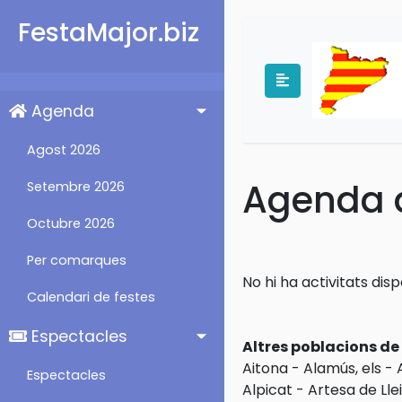
FestaMajor.biz
Agenda
Agost 2026
Agenda d
Setembre 2026
Octubre 2026
Per comarques
No hi ha activitats disp
Calendari de festes
Espectacles
Altres poblacions d
Aitona
-
Alamús, els
-
Espectacles
Alpicat
-
Artesa de Lle