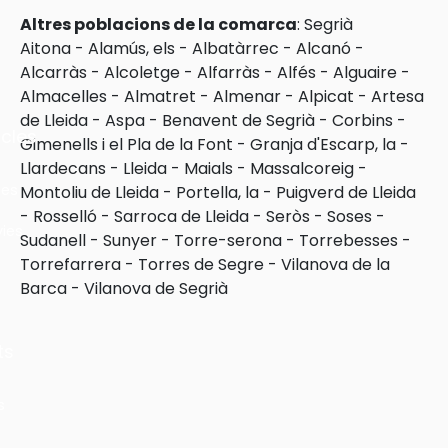
Altres poblacions de la comarca
:
Segrià
Aitona
-
Alamús, els
-
Albatàrrec
-
Alcanó
-
Alcarràs
-
Alcoletge
-
Alfarràs
-
Alfés
-
Alguaire
-
Almacelles
-
Almatret
-
Almenar
-
Alpicat
-
Artesa
de Lleida
-
Aspa
-
Benavent de Segrià
-
Corbins
-
cles
Gimenells i el Pla de la Font
-
Granja d'Escarp, la
-
Llardecans
-
Lleida
-
Maials
-
Massalcoreig
-
les
Montoliu de Lleida
-
Portella, la
-
Puigverd de Lleida
-
Rosselló
-
Sarroca de Lleida
-
Seròs
-
Soses
-
ies
Sudanell
-
Sunyer
-
Torre-serona
-
Torrebesses
-
Torrefarrera
-
Torres de Segre
-
Vilanova de la
Barca
-
Vilanova de Segrià
ts
s