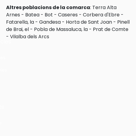
Altres poblacions de la comarca
:
Terra Alta
Arnes
-
Batea
-
Bot
-
Caseres
-
Corbera d'Ebre
-
Fatarella, la
-
Gandesa
-
Horta de Sant Joan
-
Pinell
de Brai, el
-
Pobla de Massaluca, la
-
Prat de Comte
-
Vilalba dels Arcs
cles
les
ies
ts
s