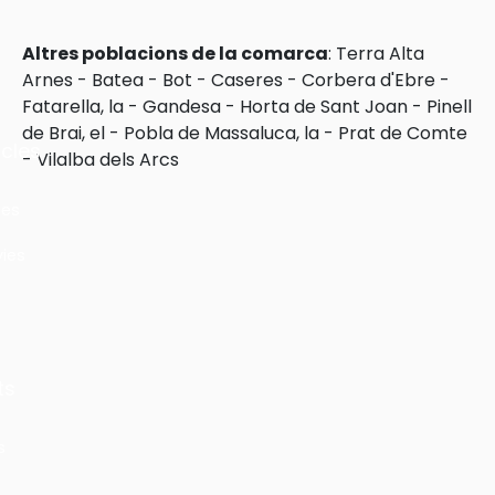
Altres poblacions de la comarca
:
Terra Alta
Arnes
-
Batea
-
Bot
-
Caseres
-
Corbera d'Ebre
-
Fatarella, la
-
Gandesa
-
Horta de Sant Joan
-
Pinell
de Brai, el
-
Pobla de Massaluca, la
-
Prat de Comte
cles
-
Vilalba dels Arcs
les
ies
ts
s