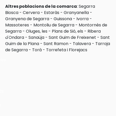
Altres poblacions de la comarca
:
Segarra
Biosca
-
Cervera
-
Estaràs
-
Granyanella
-
Granyena de Segarra
-
Guissona
-
Ivorra
-
Massoteres
-
Montoliu de Segarra
-
Montornès de
Segarra
-
Oluges, les
-
Plans de Sió, els
-
Ribera
cles
d'Ondara
-
Sanaüja
-
Sant Guim de Freixenet
-
Sant
Guim de la Plana
-
Sant Ramon
-
Talavera
-
Tarroja
les
de Segarra
-
Torà
-
Torrefeta i Florejacs
ies
ts
s