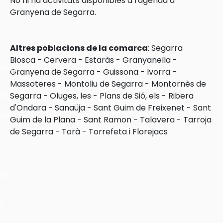
No hi ha activitats disponibles a l'agenda a
Granyena de Segarra.
Altres poblacions de la comarca
:
Segarra
Biosca
-
Cervera
-
Estaràs
-
Granyanella
-
cles
Granyena de Segarra
-
Guissona
-
Ivorra
-
Massoteres
-
Montoliu de Segarra
-
Montornès de
les
Segarra
-
Oluges, les
-
Plans de Sió, els
-
Ribera
d'Ondara
-
Sanaüja
-
Sant Guim de Freixenet
-
Sant
ies
Guim de la Plana
-
Sant Ramon
-
Talavera
-
Tarroja
de Segarra
-
Torà
-
Torrefeta i Florejacs
ts
s