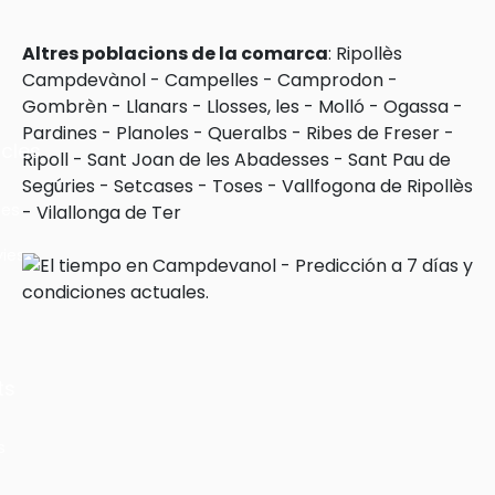
Altres poblacions de la comarca
:
Ripollès
Campdevànol
-
Campelles
-
Camprodon
-
Gombrèn
-
Llanars
-
Llosses, les
-
Molló
-
Ogassa
-
Pardines
-
Planoles
-
Queralbs
-
Ribes de Freser
-
cles
Ripoll
-
Sant Joan de les Abadesses
-
Sant Pau de
Segúries
-
Setcases
-
Toses
-
Vallfogona de Ripollès
les
-
Vilallonga de Ter
ies
ts
s