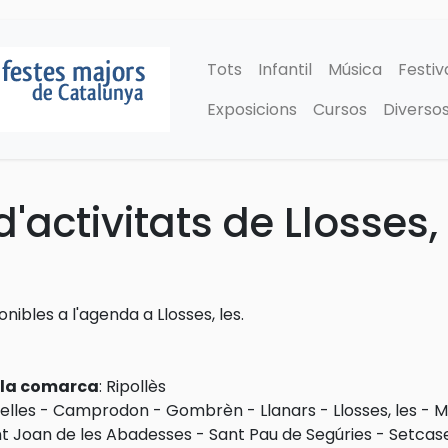
Tots
Infantil
Música
Festiv
Exposicions
Cursos
Diverso
activitats de Llosses, 
onibles a l'agenda a Llosses, les.
e la comarca
:
Ripollès
lles
-
Camprodon
-
Gombrèn
-
Llanars
-
Llosses, les
-
M
t Joan de les Abadesses
-
Sant Pau de Segúries
-
Setcas