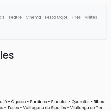
als
Teatre
Cinema
Festa Major
Fires
Visites
s
les
olló
-
Ogassa
-
Pardines
-
Planoles
-
Queralbs
-
Ribes
es
-
Toses
-
Vallfogona de Ripollès
-
Vilallonga de Ter