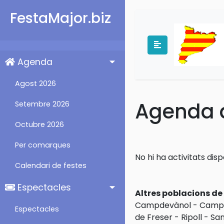
FestaMajor.biz
Agenda
Agost 2026
Agenda d'
Setembre 2026
Octubre 2026
Per comarques
No hi ha activitats disp
Calendari de festes
Espectacles
Altres poblacions d
Campdevànol
-
Campe
Espectacles
de Freser
-
Ripoll
-
San