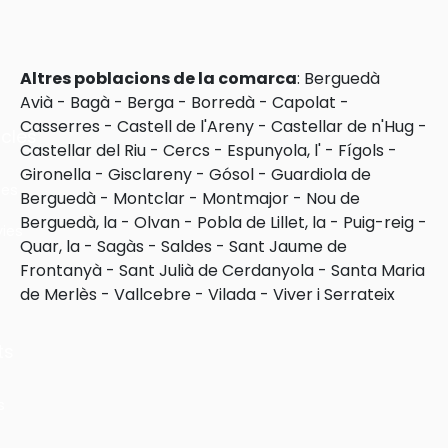
Altres poblacions de la comarca
:
Berguedà
Avià
-
Bagà
-
Berga
-
Borredà
-
Capolat
-
Casserres
-
Castell de l'Areny
-
Castellar de n'Hug
-
cles
Castellar del Riu
-
Cercs
-
Espunyola, l'
-
Fígols
-
Gironella
-
Gisclareny
-
Gósol
-
Guardiola de
les
Berguedà
-
Montclar
-
Montmajor
-
Nou de
Berguedà, la
-
Olvan
-
Pobla de Lillet, la
-
Puig-reig
-
ies
Quar, la
-
Sagàs
-
Saldes
-
Sant Jaume de
Frontanyà
-
Sant Julià de Cerdanyola
-
Santa Maria
de Merlès
-
Vallcebre
-
Vilada
-
Viver i Serrateix
ts
s