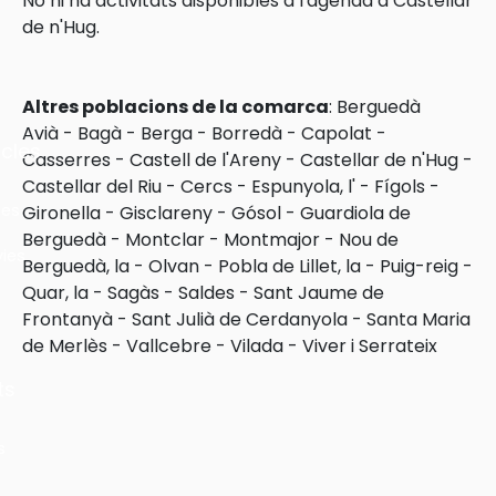
No hi ha activitats disponibles a l'agenda a Castellar
de n'Hug.
Altres poblacions de la comarca
:
Berguedà
Avià
-
Bagà
-
Berga
-
Borredà
-
Capolat
-
cles
Casserres
-
Castell de l'Areny
-
Castellar de n'Hug
-
Castellar del Riu
-
Cercs
-
Espunyola, l'
-
Fígols
-
les
Gironella
-
Gisclareny
-
Gósol
-
Guardiola de
Berguedà
-
Montclar
-
Montmajor
-
Nou de
ies
Berguedà, la
-
Olvan
-
Pobla de Lillet, la
-
Puig-reig
-
Quar, la
-
Sagàs
-
Saldes
-
Sant Jaume de
Frontanyà
-
Sant Julià de Cerdanyola
-
Santa Maria
de Merlès
-
Vallcebre
-
Vilada
-
Viver i Serrateix
ts
s