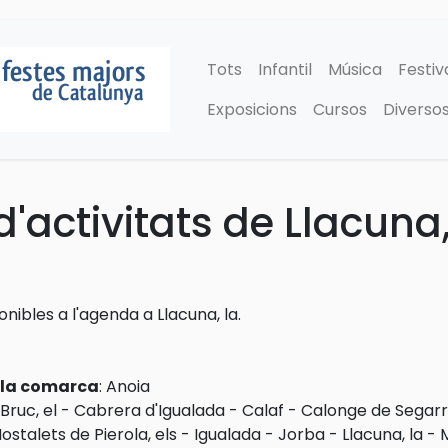
Tots
Infantil
Música
Festiv
Exposicions
Cursos
Diverso
'activitats de Llacuna,
onibles a l'agenda a Llacuna, la.
e la comarca
:
Anoia
Bruc, el
-
Cabrera d'Igualada
-
Calaf
-
Calonge de Segar
ostalets de Pierola, els
-
Igualada
-
Jorba
-
Llacuna, la
-