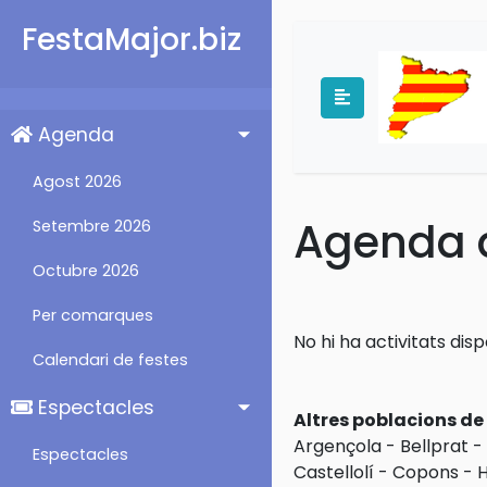
FestaMajor.biz
Agenda
Agost 2026
Agenda d
Setembre 2026
Octubre 2026
Per comarques
No hi ha activitats disp
Calendari de festes
Espectacles
Altres poblacions d
Argençola
-
Bellprat
-
Espectacles
Castellolí
-
Copons
-
H