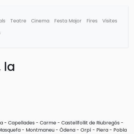
als
Teatre
Cinema
Festa Major
Fires
Visites
s
 la
ra
-
Capellades
-
Carme
-
Castellfollit de Riubregós
-
Masquefa
-
Montmaneu
-
Òdena
-
Orpí
-
Piera
-
Pobla