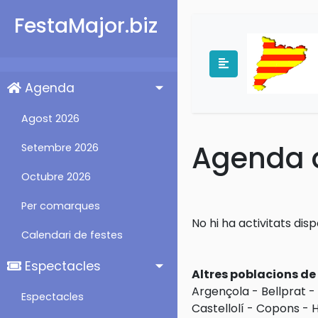
FestaMajor.biz
Agenda
Agost 2026
Agenda d
Setembre 2026
Octubre 2026
Per comarques
No hi ha activitats dis
Calendari de festes
Espectacles
Altres poblacions d
Argençola
-
Bellprat
-
Espectacles
Castellolí
-
Copons
-
H