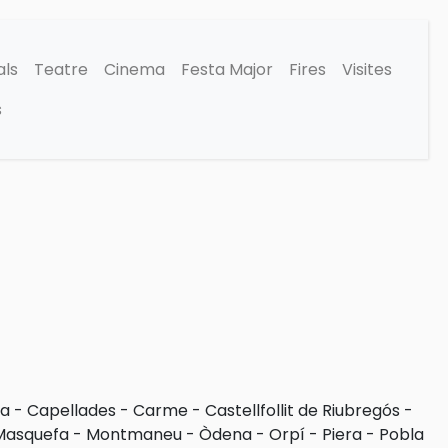
als
Teatre
Cinema
Festa Major
Fires
Visites
s
ra
-
Capellades
-
Carme
-
Castellfollit de Riubregós
-
Masquefa
-
Montmaneu
-
Òdena
-
Orpí
-
Piera
-
Pobla