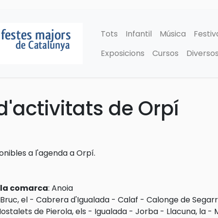
Tots
Infantil
Música
Festiv
Exposicions
Cursos
Diverso
'activitats de Orpí
ponibles a l'agenda a Orpí.
e la comarca
:
Anoia
Bruc, el
-
Cabrera d'Igualada
-
Calaf
-
Calonge de Segar
ostalets de Pierola, els
-
Igualada
-
Jorba
-
Llacuna, la
-