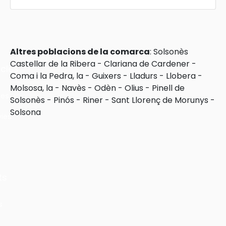
Altres poblacions de la comarca
:
Solsonès
Castellar de la Ribera
-
Clariana de Cardener
-
cles
Coma i la Pedra, la
-
Guixers
-
Lladurs
-
Llobera
-
Molsosa, la
-
Navès
-
Odèn
-
Olius
-
Pinell de
les
Solsonès
-
Pinós
-
Riner
-
Sant Llorenç de Morunys
-
Solsona
ies
ts
s