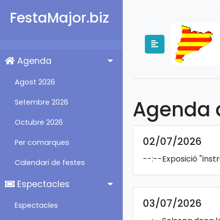
FestaMajor.biz
Agenda
Agost 2026
Agenda d
Setembre 2026
Octubre 2026
02/07/2026
Per comarques
--:--
Exposició "Inst
Calendari de festes
Espectacles
03/07/2026
Espectacles