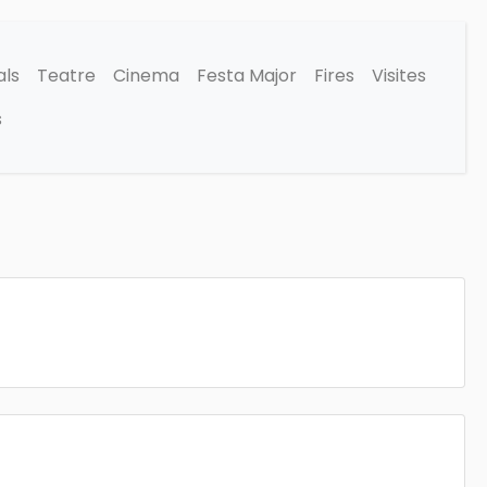
als
Teatre
Cinema
Festa Major
Fires
Visites
s