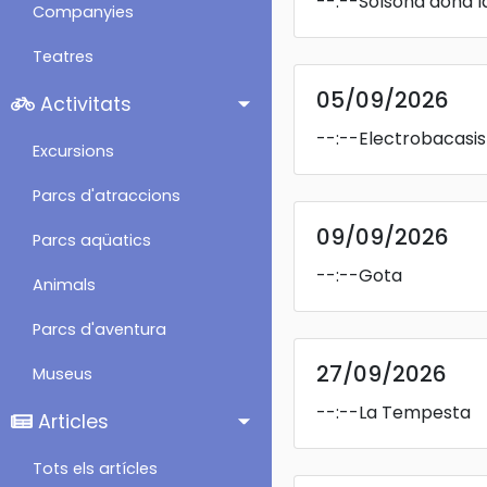
--:--
Solsona dona l
Companyies
Teatres
05/09/2026
Activitats
--:--
Electrobacasis
Excursions
Parcs d'atraccions
09/09/2026
Parcs aqüatics
--:--
Gota
Animals
Parcs d'aventura
27/09/2026
Museus
--:--
La Tempesta
Articles
Tots els artícles