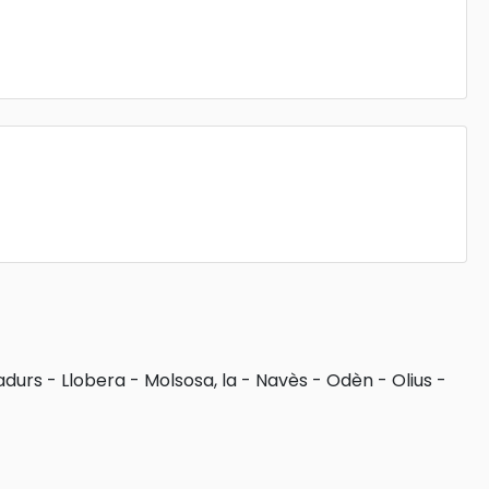
adurs
-
Llobera
-
Molsosa, la
-
Navès
-
Odèn
-
Olius
-