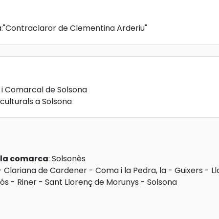
a:"Contraclaror de Clementina Arderiu"
 i Comarcal de Solsona
 culturals a Solsona
e la comarca
:
Solsonès
-
Clariana de Cardener
-
Coma i la Pedra, la
-
Guixers
-
Ll
nós
-
Riner
-
Sant Llorenç de Morunys
-
Solsona