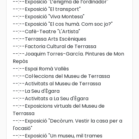
--:--
Exposició "L’enigma de l’ordinador"
--:--
Exposició "El transport"
--:--
Exposició "Viva Montesa"
--:--
Exposició "El cos humà. Com soc jo?"
--:--
Cafè-Teatre "L'Artista"
--:--
Terrassa Arts Escèniques
--:--
Factoria Cultural de Terrassa
--:--
Joaquim Torres-García. Pintures de Mon
Repòs
--:--
Espai Romà Vallès
--:--
Col·leccions del Museu de Terrassa
--:--
Activitats al Museu de Terrassa
--:--
La Seu d'Ègara
--:--
Activitats a La Seu d'Ègara
--:--
Exposicions virtuals del Museu de
Terrassa
--:--
Exposició "Decòrum. Vestir la casa per a
l'ocasió"
--:--
Exposició "Un museu, mil trames