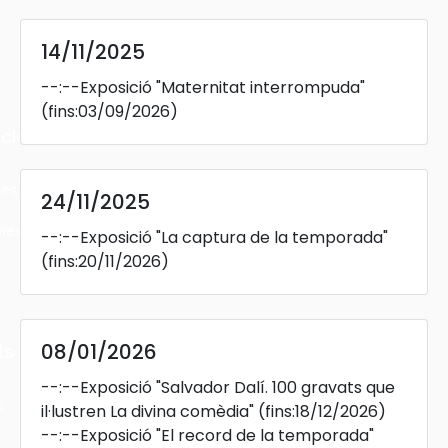
14/11/2025
--:--
Exposició "Maternitat interrompuda"
(fins:03/09/2026)
cles
les
24/11/2025
ies
--:--
Exposició "La captura de la temporada"
(fins:20/11/2026)
08/01/2026
ts
--:--
Exposició "Salvador Dalí. 100 gravats que
s
il·lustren La divina comèdia"
(fins:18/12/2026)
--:--
Exposició "El record de la temporada"