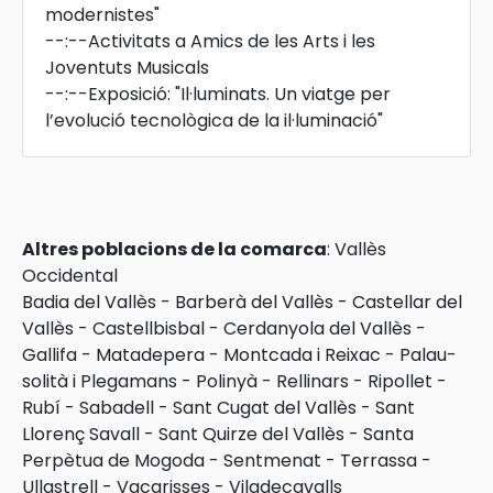
modernistes"
--:--
Activitats a Amics de les Arts i les
Joventuts Musicals
--:--
Exposició: "Il·luminats. Un viatge per
l’evolució tecnològica de la il·luminació"
Altres poblacions de la comarca
:
Vallès
Occidental
Badia del Vallès
-
Barberà del Vallès
-
Castellar del
Vallès
-
Castellbisbal
-
Cerdanyola del Vallès
-
Gallifa
-
Matadepera
-
Montcada i Reixac
-
Palau-
solità i Plegamans
-
Polinyà
-
Rellinars
-
Ripollet
-
Rubí
-
Sabadell
-
Sant Cugat del Vallès
-
Sant
Llorenç Savall
-
Sant Quirze del Vallès
-
Santa
Perpètua de Mogoda
-
Sentmenat
-
Terrassa
-
Ullastrell
-
Vacarisses
-
Viladecavalls