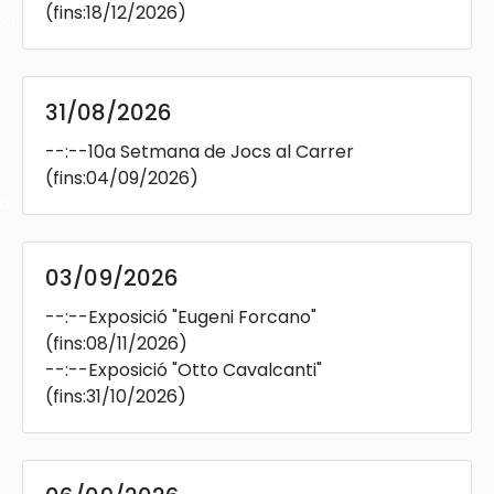
(fins:18/12/2026)
ons
31/08/2026
--:--
10a Setmana de Jocs al Carrer
(fins:04/09/2026)
ra
03/09/2026
--:--
Exposició "Eugeni Forcano"
(fins:08/11/2026)
--:--
Exposició "Otto Cavalcanti"
(fins:31/10/2026)