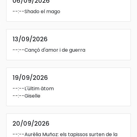
06/09/2026
--:--
Shado el mago
s
13/09/2026
--:--
Cançó d'amor i de guerra
19/09/2026
--:--
L'últim àtom
--:--
Giselle
20/09/2026
--:--
Aurèlia Muñoz: els tapissos surten de la