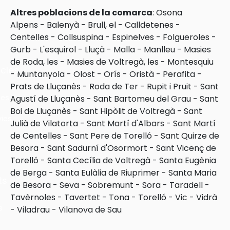
Altres poblacions de la comarca
:
Osona
Alpens
-
Balenyà
-
Brull, el
-
Calldetenes
-
Centelles
-
Collsuspina
-
Espinelves
-
Folgueroles
-
Gurb
-
L'esquirol
-
Lluçà
-
Malla
-
Manlleu
-
Masies
de Roda, les
-
Masies de Voltregà, les
-
Montesquiu
cles
-
Muntanyola
-
Olost
-
Orís
-
Oristà
-
Perafita
-
Prats de Lluçanès
-
Roda de Ter
-
Rupit i Pruit
-
Sant
les
Agustí de Lluçanès
-
Sant Bartomeu del Grau
-
Sant
Boi de Lluçanès
-
Sant Hipòlit de Voltregà
-
Sant
ies
Julià de Vilatorta
-
Sant Martí d'Albars
-
Sant Martí
de Centelles
-
Sant Pere de Torelló
-
Sant Quirze de
Besora
-
Sant Sadurní d'Osormort
-
Sant Vicenç de
Torelló
-
Santa Cecília de Voltregà
-
Santa Eugènia
de Berga
-
Santa Eulàlia de Riuprimer
-
Santa Maria
ts
de Besora
-
Seva
-
Sobremunt
-
Sora
-
Taradell
-
Tavèrnoles
-
Tavertet
-
Tona
-
Torelló
-
Vic
-
Vidrà
s
-
Viladrau
-
Vilanova de Sau