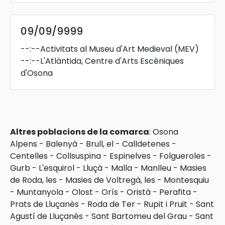
09/09/9999
s
--:--
Activitats al Museu d'Art Medieval (MEV)
--:--
L'Atlàntida, Centre d'Arts Escèniques
d'Osona
Altres poblacions de la comarca
:
Osona
Alpens
-
Balenyà
-
Brull, el
-
Calldetenes
-
Centelles
-
Collsuspina
-
Espinelves
-
Folgueroles
-
Gurb
-
L'esquirol
-
Lluçà
-
Malla
-
Manlleu
-
Masies
de Roda, les
-
Masies de Voltregà, les
-
Montesquiu
-
Muntanyola
-
Olost
-
Orís
-
Oristà
-
Perafita
-
Prats de Lluçanès
-
Roda de Ter
-
Rupit i Pruit
-
Sant
Agustí de Lluçanès
-
Sant Bartomeu del Grau
-
Sant