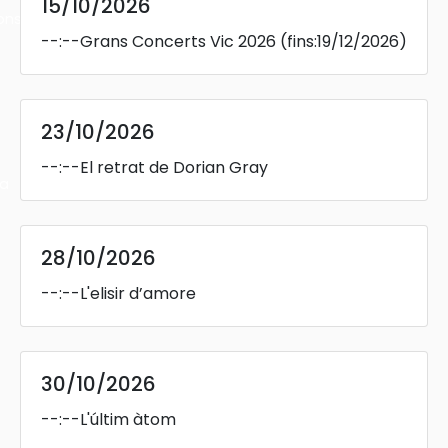
15/10/2026
ons
--:--
Grans Concerts Vic 2026
(fins:19/12/2026)
23/10/2026
--:--
El retrat de Dorian Gray
ra
28/10/2026
--:--
L'elisir d’amore
30/10/2026
--:--
L'últim àtom