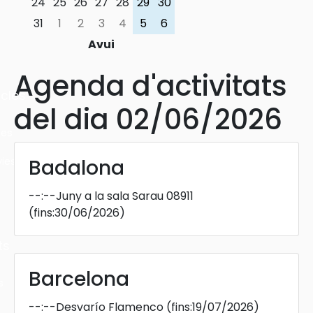
24
25
26
27
28
29
30
31
1
2
3
4
5
6
Avui
Agenda d'activitats
cles
del dia 02/06/2026
les
ies
Badalona
--:--
Juny a la sala Sarau 08911
(fins:30/06/2026)
ts
Barcelona
s
--:--
Desvarío Flamenco
(fins:19/07/2026)