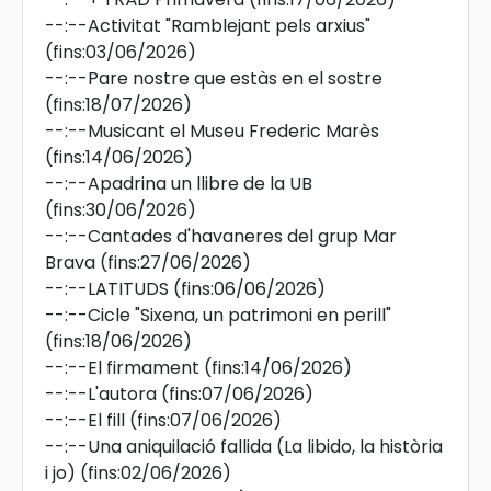
--:--
Activitat "Ramblejant pels arxius"
(fins:03/06/2026)
--:--
Pare nostre que estàs en el sostre
s
(fins:18/07/2026)
--:--
Musicant el Museu Frederic Marès
(fins:14/06/2026)
--:--
Apadrina un llibre de la UB
(fins:30/06/2026)
--:--
Cantades d'havaneres del grup Mar
Brava
(fins:27/06/2026)
--:--
LATITUDS
(fins:06/06/2026)
--:--
Cicle "Sixena, un patrimoni en perill"
(fins:18/06/2026)
--:--
El firmament
(fins:14/06/2026)
--:--
L'autora
(fins:07/06/2026)
--:--
El fill
(fins:07/06/2026)
--:--
Una aniquilació fallida (La libido, la història
i jo)
(fins:02/06/2026)