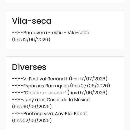
Vila-seca
--:--
Primavera - estiu - Vila-seca
(fins:12/06/2026)
Diverses
--:--
Vl Festival Recòndit
(fins:17/07/2026)
--:--
Espurnes Barroques
(fins:07/06/2026)
--:--
“De claror i de cor”
(fins:07/06/2026)
--:--
Juny a les Cases de la Música
(fins:30/06/2026)
--:--
Poeteca viva: Any Blai Bonet
(fins:02/06/2026)