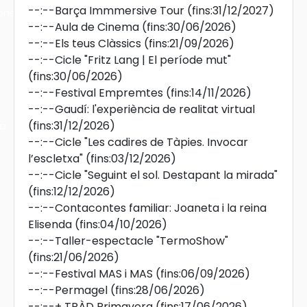
--:--
Barça Immmersive Tour
(fins:31/12/2027)
ons
--:--
Aula de Cinema
(fins:30/06/2026)
--:--
Els teus Clàssics
(fins:21/09/2026)
--:--
Cicle "Fritz Lang | El període mut"
(fins:30/06/2026)
--:--
Festival Empremtes
(fins:14/11/2026)
--:--
Gaudí: l'experiència de realitat virtual
(fins:31/12/2026)
ra
--:--
Cicle "Les cadires de Tàpies. Invocar
l’escletxa"
(fins:03/12/2026)
--:--
Cicle "Seguint el sol. Destapant la mirada"
(fins:12/12/2026)
--:--
Contacontes familiar: Joaneta i la reina
Elisenda
(fins:04/10/2026)
--:--
Taller-espectacle "TermoShow"
(fins:21/06/2026)
--:--
Festival MAS i MAS
(fins:06/09/2026)
--:--
Permagel
(fins:28/06/2026)
--:--
+ TRÀD Primavera
(fins:17/06/2026)