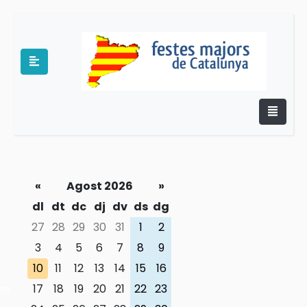
«
Agost 2026
»
e
dl
dt
dc
dj
dv
ds
dg
27
28
29
30
31
1
2
3
4
5
6
7
8
9
10
11
12
13
14
15
16
17
18
19
20
21
22
23
es