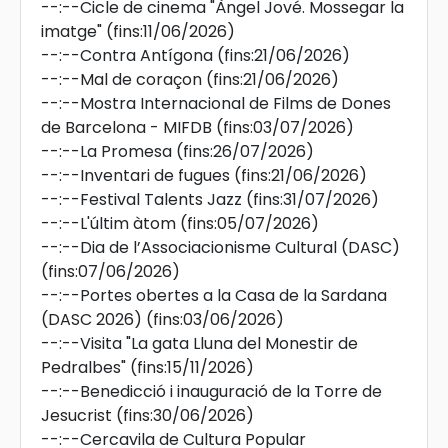
--:--
Cicle de cinema "Àngel Jové. Mossegar la
imatge"
(fins:11/06/2026)
--:--
Contra Antígona
(fins:21/06/2026)
--:--
Mal de coraçon
(fins:21/06/2026)
--:--
Mostra Internacional de Films de Dones
de Barcelona - MIFDB
(fins:03/07/2026)
--:--
La Promesa
(fins:26/07/2026)
--:--
Inventari de fugues
(fins:21/06/2026)
--:--
Festival Talents Jazz
(fins:31/07/2026)
--:--
L'últim àtom
(fins:05/07/2026)
--:--
Dia de l’Associacionisme Cultural (DASC)
(fins:07/06/2026)
--:--
Portes obertes a la Casa de la Sardana
(DASC 2026)
(fins:03/06/2026)
--:--
Visita "La gata Lluna del Monestir de
Pedralbes"
(fins:15/11/2026)
--:--
Benedicció i inauguració de la Torre de
Jesucrist
(fins:30/06/2026)
--:--
Cercavila de Cultura Popular