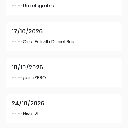
--:--
Un refugi al sol
s
17/10/2026
--:--
Oriol Estivill i Daniel Ruiz
18/10/2026
--:--
gardiZERO
24/10/2026
--:--
Nivel 21