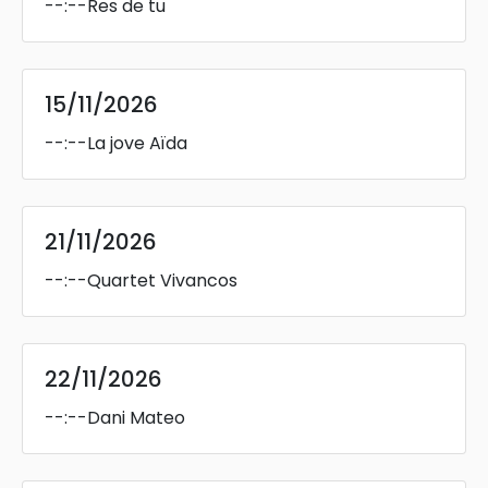
--:--
Res de tu
15/11/2026
--:--
La jove Aïda
21/11/2026
--:--
Quartet Vivancos
22/11/2026
--:--
Dani Mateo