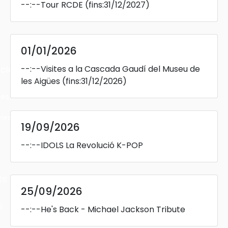
--:--
Tour RCDE
(fins:31/12/2027)
01/01/2026
--:--
Visites a la Cascada Gaudí del Museu de
cles
les Aigües
(fins:31/12/2026)
les
ies
19/09/2026
--:--
IDOLS La Revolució K-POP
ts
25/09/2026
s
--:--
He's Back - Michael Jackson Tribute