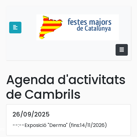
Agenda d'activitats
e
de Cambrils
26/09/2025
--:--
Exposició "Derma"
(fins:14/11/2026)
es