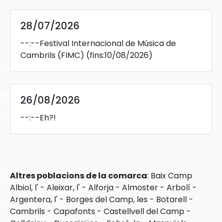
28/07/2026
--:--
Festival Internacional de Música de
Cambrils (FIMC)
(fins:10/08/2026)
cles
les
26/08/2026
ies
--:--
Eh?!
ts
Altres poblacions de la comarca
:
Baix Camp
Albiol, l'
-
Aleixar, l'
-
Alforja
-
Almoster
-
Arbolí
-
Argentera, l'
-
Borges del Camp, les
-
Botarell
-
s
Cambrils
-
Capafonts
-
Castellvell del Camp
-