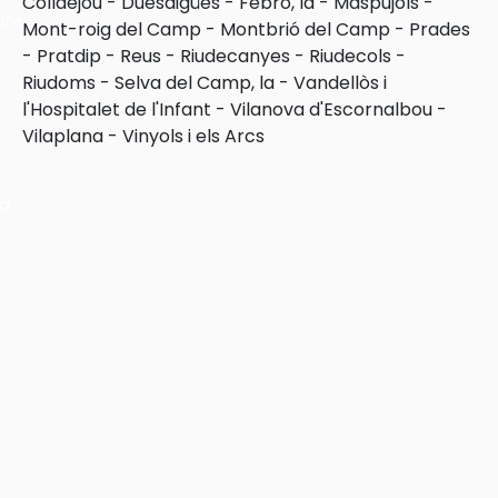
Colldejou
-
Duesaigües
-
Febró, la
-
Maspujols
-
ons
Mont-roig del Camp
-
Montbrió del Camp
-
Prades
-
Pratdip
-
Reus
-
Riudecanyes
-
Riudecols
-
Riudoms
-
Selva del Camp, la
-
Vandellòs i
l'Hospitalet de l'Infant
-
Vilanova d'Escornalbou
-
Vilaplana
-
Vinyols i els Arcs
ra