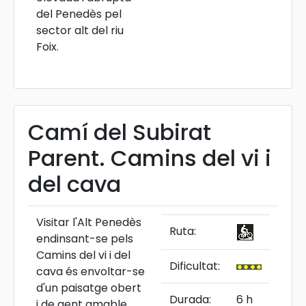
del Penedès pel
sector alt del riu
Foix.
Camí del Subirat
Parent. Camins del vi i
del cava
Visitar l'Alt Penedès
Ruta:
endinsant-se pels
Camins del vi i del
Dificultat:
cava és envoltar-se
d'un paisatge obert
Durada:
6 h
i de gent amable,