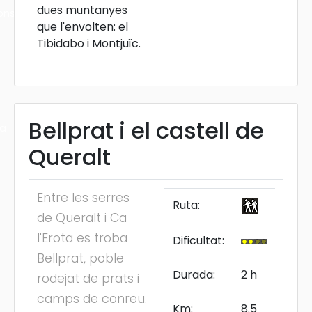
dues muntanyes
ons
que l'envolten: el
Tibidabo i Montjuïc.
Bellprat i el castell de
ra
Queralt
Entre les serres
Ruta:
de Queralt i Ca
l'Erota es troba
Dificultat:
Bellprat, poble
Durada:
2 h
rodejat de prats i
camps de conreu.
Km:
8.5