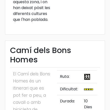
aquesta zona, i on
han deixat pòsit les
diferents cultures
que l'han poblada.
Camí dels Bons
Homes
El Camí dels Bons
Ruta:
Homes és un
itinerari que es
Dificultat:
pot fer a peu, a
Durada:
10
cavall o amb
Dies
bicicleta de