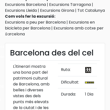
Excursions Barcelona
|
Excursions Tarragona
|
Excursions Lleida
|
Excursions Girona
|
Tot Catalunya
Com vols fer la excursió:
Excursions a peu per Barcelona
|
Excursions en
bicicleta per Barcelona
|
Excursions amb cotxe per
cles
Barcelona
les
Barcelona des del cel
ies
L'itinerari mostra
Ruta:
una bona part del
patrimoni cultural
Dificultat:
de Barcelona, amb
ts
belles i diverses
Durada:
1 Dia
vistes des dels
s
punts més elevats
de la ciutat i de les