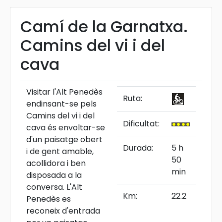
Camí de la Garnatxa.
Camins del vi i del
cava
Visitar l'Alt Penedès
Ruta:
endinsant-se pels
Camins del vi i del
Dificultat:
cava és envoltar-se
d'un paisatge obert
Durada:
5 h
i de gent amable,
50
acollidora i ben
min
disposada a la
conversa. L'Alt
Km:
22.2
Penedès es
reconeix d'entrada