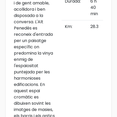
Durada:
6 h
i de gent amable,
40
acollidora i ben
min
disposada a la
conversa. L'Alt
Km:
28.3
Penedès es
reconeix d'entrada
per un paisatge
específic on
predomina la vinya
enmig de
l'espaiositat
puntejada per les
harmonioses
edificacions. En
aquest espai
cromàtic es
dibuixen sovint les
imatges de masies,
els barris i els antics