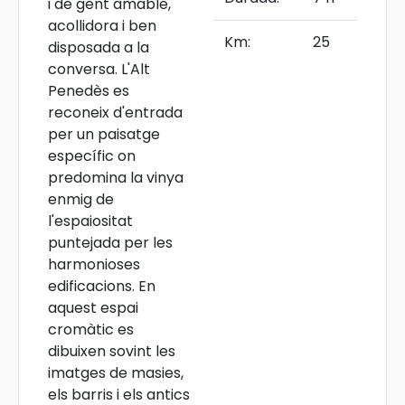
i de gent amable,
acollidora i ben
Km:
25
disposada a la
conversa. L'Alt
Penedès es
reconeix d'entrada
per un paisatge
específic on
predomina la vinya
enmig de
l'espaiositat
puntejada per les
harmonioses
edificacions. En
aquest espai
cromàtic es
dibuixen sovint les
imatges de masies,
els barris i els antics