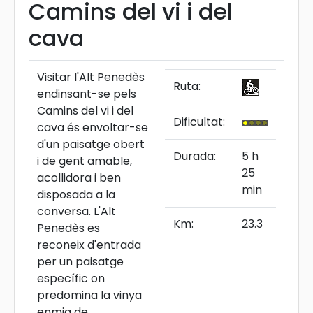
Camins del vi i del
cava
Visitar l'Alt Penedès
Ruta:
endinsant-se pels
Camins del vi i del
Dificultat:
cava és envoltar-se
d'un paisatge obert
Durada:
5 h
i de gent amable,
25
acollidora i ben
min
disposada a la
conversa. L'Alt
Km:
23.3
Penedès es
reconeix d'entrada
per un paisatge
específic on
predomina la vinya
enmig de