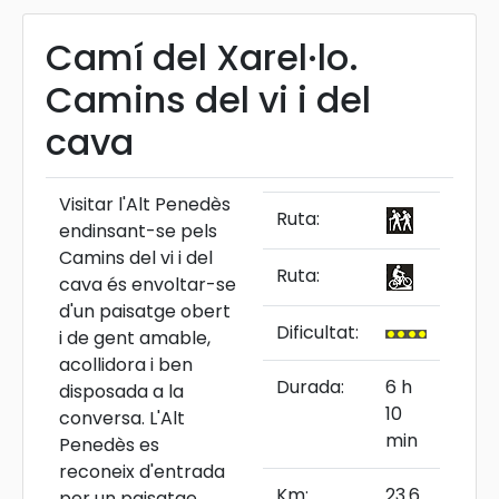
Camí del Xarel·lo.
Camins del vi i del
cava
Visitar l'Alt Penedès
Ruta:
endinsant-se pels
Camins del vi i del
Ruta:
cava és envoltar-se
d'un paisatge obert
Dificultat:
i de gent amable,
acollidora i ben
Durada:
6 h
disposada a la
10
conversa. L'Alt
min
Penedès es
reconeix d'entrada
Km:
23.6
per un paisatge