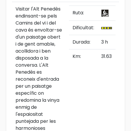
Visitar l'Alt Penedès
Ruta:
endinsant-se pels
Camins del vi i del
Dificultat:
cava és envoltar-se
d'un paisatge obert
Durada:
3 h
i de gent amable,
acollidora i ben
Km:
31.63
disposada a la
conversa. L'Alt
Penedès es
reconeix d'entrada
per un paisatge
específic on
predomina la vinya
enmig de
l'espaiositat
puntejada per les
harmonioses