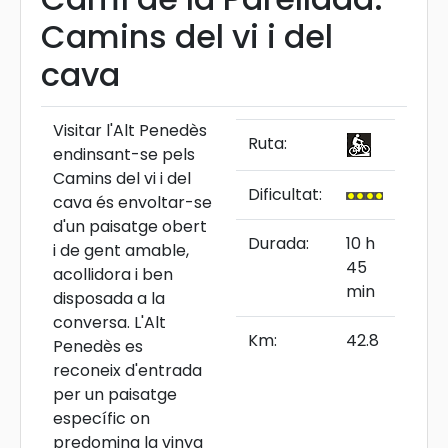
Camins del vi i del
cava
Visitar l'Alt Penedès
Ruta:
endinsant-se pels
Camins del vi i del
Dificultat:
cava és envoltar-se
d'un paisatge obert
Durada:
10 h
i de gent amable,
45
acollidora i ben
min
disposada a la
conversa. L'Alt
Km:
42.8
Penedès es
reconeix d'entrada
per un paisatge
específic on
predomina la vinya