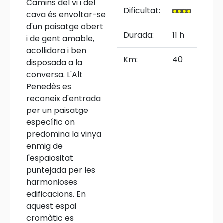
Camins del vi i del
Dificultat:
cava és envoltar-se
d'un paisatge obert
Durada:
11 h
i de gent amable,
acollidora i ben
Km:
40
disposada a la
conversa. L'Alt
Penedès es
reconeix d'entrada
per un paisatge
específic on
predomina la vinya
enmig de
l'espaiositat
puntejada per les
harmonioses
edificacions. En
aquest espai
cromàtic es