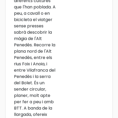
diferents cultures
que l'han poblada. A
peu, a cavall o en
bicicleta el viatger
sense presses
sabrà descobrir la
màgia de l'Alt
Penedès. Recorre la
plana nord de l'Alt
Penedès, entre els
rius Foix i Anoia, i
entre Vilafranca del
Penedès i la serra
del Bolet. És un
sender circular,
planer, molt apte
per fer a peu i amb
BTT. A banda de la
llargada, ofereix