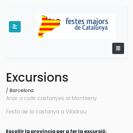
Excursions
e
/
Barcelona
Anar a collir castanyes al Montseny
Festa de la castanya a Viladrau
es
Escollir la província per a fer la excursió: