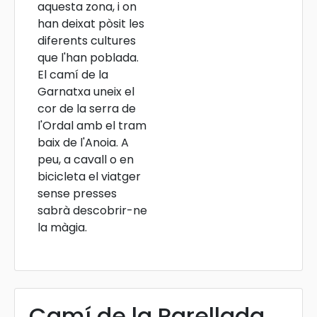
aquesta zona, i on
han deixat pòsit les
diferents cultures
que l'han poblada.
El camí de la
Garnatxa uneix el
cor de la serra de
l'Ordal amb el tram
baix de l'Anoia. A
peu, a cavall o en
bicicleta el viatger
sense presses
sabrà descobrir-ne
la màgia.
Camí de la Parellada.