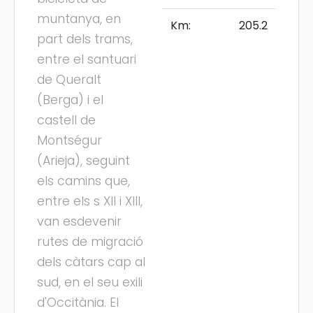
muntanya, en
Km:
205.2
part dels trams,
entre el santuari
de Queralt
(Berga) i el
castell de
Montségur
(Arieja), seguint
els camins que,
entre els s XII i XIII,
van esdevenir
rutes de migració
dels càtars cap al
sud, en el seu exili
d'Occitània. El