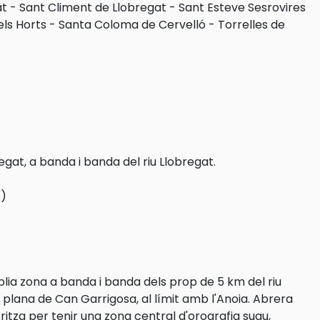
at
-
Sant Climent de Llobregat
-
Sant Esteve Sesrovires
els Horts
-
Santa Coloma de Cervelló
-
Torrelles de
egat, a banda i banda del riu Llobregat.
t)
lia zona a banda i banda dels prop de 5 km del riu
 la plana de Can Garrigosa, al límit amb l'Anoia. Abrera
ritza per tenir una zona central d'orografia suau,