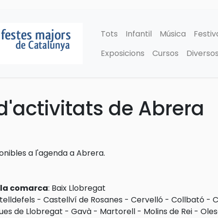
Tots
Infantil
Música
Festiv
Exposicions
Cursos
Diverso
'activitats de Abrera
ponibles a l'agenda a Abrera.
e la comarca
:
Baix Llobregat
telldefels
-
Castellví de Rosanes
-
Cervelló
-
Collbató
-
C
ues de Llobregat
-
Gavà
-
Martorell
-
Molins de Rei
-
Oles