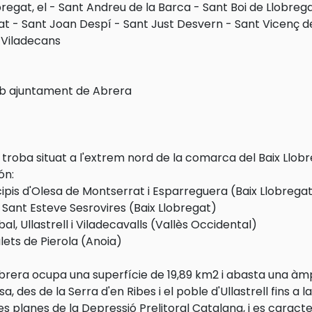
regat, el
-
Sant Andreu de la Barca
-
Sant Boi de Llobreg
at
-
Sant Joan Despí
-
Sant Just Desvern
-
Sant Vicenç d
-
Viladecans
 ajuntament de Abrera
 troba situat a l'extrem nord de la comarca del Baix Llobr
ón:
cipis d'Olesa de Montserrat i Esparreguera (Baix Llobrega
i Sant Esteve Sesrovires (Baix Llobregat)
bal, Ullastrell i Viladecavalls (Vallès Occidental)
alets de Pierola (Anoia)
brera ocupa una superfície de 19,89 km2 i abasta una àmp
a, des de la Serra d'en Ribes i el poble d'Ullastrell fins a
s planes de la Depressió Prelitoral Catalana, i es caracte