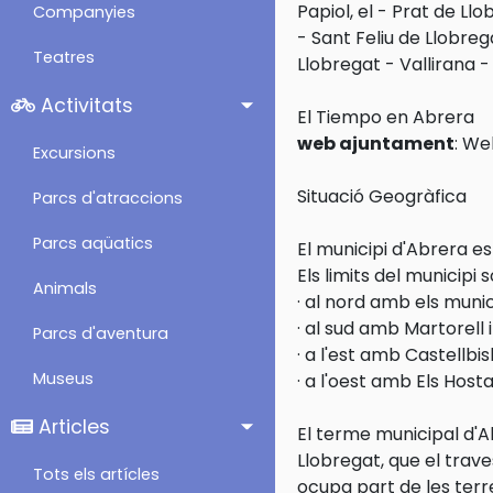
Papiol, el
-
Prat de Llob
Companyies
-
Sant Feliu de Llobreg
Teatres
Llobregat
-
Vallirana
Activitats
El Tiempo en Abrera
web ajuntament
:
Web
Excursions
Situació Geogràfica
Parcs d'atraccions
Parcs aqüatics
El municipi d'Abrera es
Els limits del municipi s
Animals
· al nord amb els muni
· al sud amb Martorell 
Parcs d'aventura
· a l'est amb Castellbis
Museus
· a l'oest amb Els Host
Articles
El terme municipal d'A
Llobregat, que el traves
Tots els artícles
ocupa part de les terre