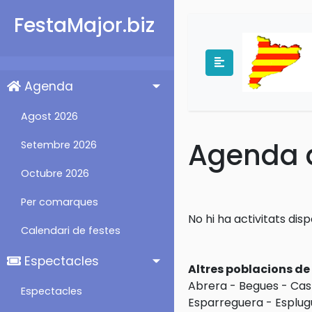
FestaMajor.biz
Agenda
Agost 2026
Agenda d
Setembre 2026
Octubre 2026
Per comarques
No hi ha activitats dis
Calendari de festes
Espectacles
Altres poblacions d
Abrera
-
Begues
-
Cas
Espectacles
Esparreguera
-
Esplug