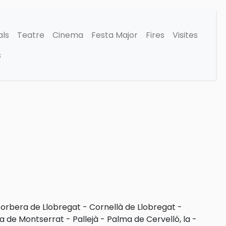
als
Teatre
Cinema
Festa Major
Fires
Visites
s
orbera de Llobregat
-
Cornellà de Llobregat
-
a de Montserrat
-
Pallejà
-
Palma de Cervelló, la
-